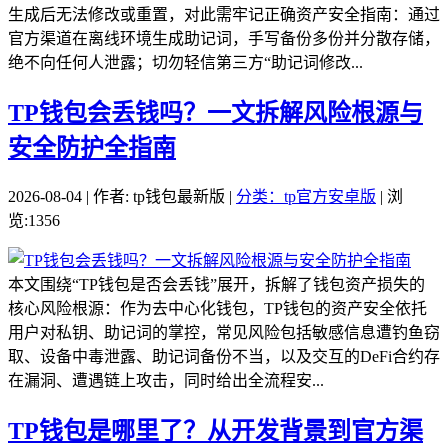
生成后无法修改或重置，对此需牢记正确资产安全指南：通过
官方渠道在离线环境生成助记词，手写备份多份并分散存储，
绝不向任何人泄露；切勿轻信第三方“助记词修改...
TP钱包会丢钱吗？一文拆解风险根源与
安全防护全指南
2026-08-04 | 作者: tp钱包最新版 |
分类：tp官方安卓版
| 浏
览:1356
本文围绕“TP钱包是否会丢钱”展开，拆解了钱包资产损失的
核心风险根源：作为去中心化钱包，TP钱包的资产安全依托
用户对私钥、助记词的掌控，常见风险包括敏感信息遭钓鱼窃
取、设备中毒泄露、助记词备份不当，以及交互的DeFi合约存
在漏洞、遭遇链上攻击，同时给出全流程安...
TP钱包是哪里了？从开发背景到官方渠