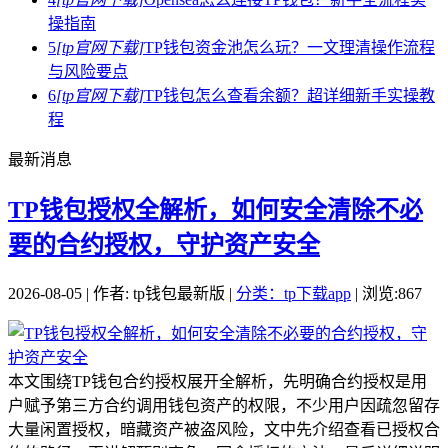
操指南
5
[tp官网下载]
TP钱包资金池怎么玩？一文理清操作流程
与风险要点
6
[tp官网下载]
TP钱包怎么查看余额？超详细新手实操教
程
最新消息
TP钱包授权全解析，如何安全清除不必
要的合约授权，守护资产安全
2026-08-05 | 作者: tp钱包最新版 |
分类：tp下载app
| 浏览:867
本文围绕TP钱包合约授权展开全解析，先明确合约授权是用
户赋予第三方合约调用钱包资产的权限，不少用户因疏忽留存
大量闲置授权，暗藏资产被盗风险，文中先介绍查看已授权合