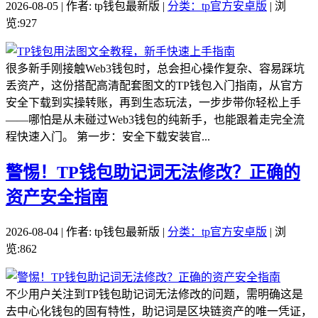
2026-08-05 | 作者: tp钱包最新版 |
分类：tp官方安卓版
| 浏
览:927
很多新手刚接触Web3钱包时，总会担心操作复杂、容易踩坑
丢资产，这份搭配高清配套图文的TP钱包入门指南，从官方
安全下载到实操转账，再到生态玩法，一步步带你轻松上手
——哪怕是从未碰过Web3钱包的纯新手，也能跟着走完全流
程快速入门。 第一步：安全下载安装官...
警惕！TP钱包助记词无法修改？正确的
资产安全指南
2026-08-04 | 作者: tp钱包最新版 |
分类：tp官方安卓版
| 浏
览:862
不少用户关注到TP钱包助记词无法修改的问题，需明确这是
去中心化钱包的固有特性，助记词是区块链资产的唯一凭证，