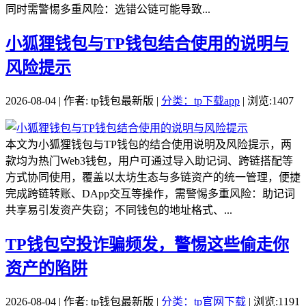
同时需警惕多重风险：选错公链可能导致...
小狐狸钱包与TP钱包结合使用的说明与
风险提示
2026-08-04 | 作者: tp钱包最新版 |
分类：tp下载app
| 浏览:1407
本文为小狐狸钱包与TP钱包的结合使用说明及风险提示，两
款均为热门Web3钱包，用户可通过导入助记词、跨链搭配等
方式协同使用，覆盖以太坊生态与多链资产的统一管理，便捷
完成跨链转账、DApp交互等操作，需警惕多重风险：助记词
共享易引发资产失窃；不同钱包的地址格式、...
TP钱包空投诈骗频发，警惕这些偷走你
资产的陷阱
2026-08-04 | 作者: tp钱包最新版 |
分类：tp官网下载
| 浏览:1191