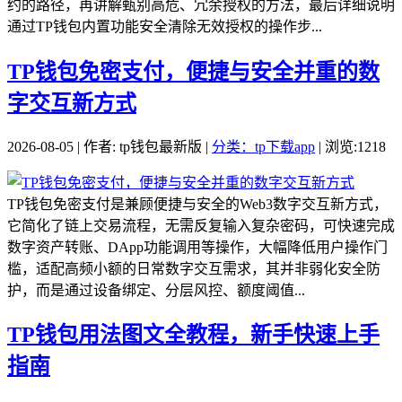
约的路径，再讲解甄别高危、冗余授权的方法，最后详细说明
通过TP钱包内置功能安全清除无效授权的操作步...
TP钱包免密支付，便捷与安全并重的数
字交互新方式
2026-08-05 | 作者: tp钱包最新版 |
分类：tp下载app
| 浏览:1218
TP钱包免密支付是兼顾便捷与安全的Web3数字交互新方式，
它简化了链上交易流程，无需反复输入复杂密码，可快速完成
数字资产转账、DApp功能调用等操作，大幅降低用户操作门
槛，适配高频小额的日常数字交互需求，其并非弱化安全防
护，而是通过设备绑定、分层风控、额度阈值...
TP钱包用法图文全教程，新手快速上手
指南