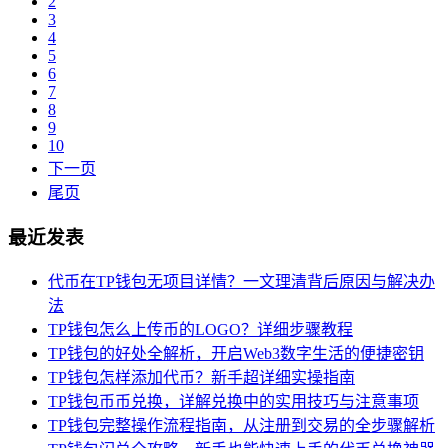
2
3
4
5
6
7
8
9
10
下一页
尾页
最近发表
代币在TP钱包无项目详情？一文理清背后原因与解决办
法
TP钱包怎么上传币的LOGO？详细步骤教程
TP钱包的好处全解析，开启Web3数字生活的便捷密钥
TP钱包怎样添加代币？新手超详细实操指南
TP钱包币币兑换，详解兑换中的实用技巧与注意事项
TP钱包完整操作流程指南，从注册到交易的全步骤解析