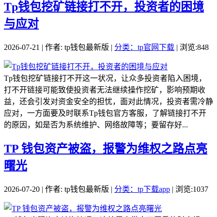
Tp钱包挖矿链接打不开，投资者的困境
与应对
2026-07-21 | 作者: tp钱包最新版 |
分类：tp官网下载
| 浏览:848
Tp钱包挖矿链接打不开这一状况，让众多投资者陷入困境，
打不开链接可能致使投资者无法继续操作挖矿，影响预期收
益，还会引发对资金安全的担忧，面对此情况，投资者需冷静
应对，一方面要及时联系Tp钱包官方客服，了解链接打不开
的原因，如是否为系统维护、网络故障等；要留存好...
TP 钱包资产被盗，报警为维权之路点亮
曙光
2026-07-20 | 作者: tp钱包最新版 |
分类：tp下载app
| 浏览:1037