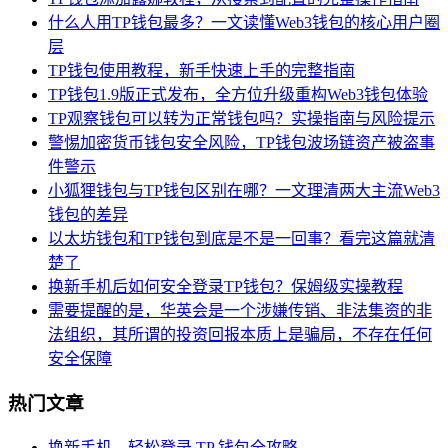
什么人用TP钱包最多？一文读懂Web3钱包的核心用户圈
层
TP钱包使用教程，新手快速上手的完整指南
TP钱包1.9版正式发布，全方位升级重构Web3钱包体验
TP观察钱包可以转为正常钱包吗？实操指南与风险提示
警惕加密货币钱包安全风险，TP钱包波场链资产被盗事
件警示
小狐狸钱包与TP钱包区别在哪？一文理清两大主流Web3
钱包的差异
以太坊钱包和TP钱包到底是不是一回事？看完这篇就清
楚了
换新手机后如何安全登录TP钱包？保姆级实操教程
需要提醒的是，华英会是一个涉嫌传销、非法集资的非
法组织，其所谓的投资回报本质上是骗局，不存在任何
安全保障
热门文章
换新手机，轻松登录 TP 钱包全攻略