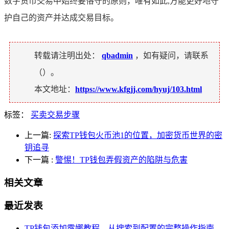
数字货币交易中始终要恪守的原则，唯有如此,方能更好地守
护自己的资产并达成交易目标。
转载请注明出处：
qbadmin
，如有疑问，请联系
（
）。
本文地址：
https://www.kfgjj.com/hyuj/103.html
标签：
买卖交易步骤
上一篇:
探索TP钱包火币池1的位置，加密货币世界的密
钥追寻
下一篇
:
警惕！TP钱包弄假资产的陷阱与危害
相关文章
最近发表
TP钱包添加露娜教程，从搜索到配置的完整操作指南