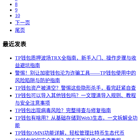
8
9
10
下一页
尾页
最近发表
TP钱包质押波场TRX全指南，新手入门、操作步骤与收
益避坑指南
警惕！别让加密钱包沦为诈骗工具——TP钱包使用中的
风险陷阱与防护指南
TP钱包资产被清空？警惕这些隐形杀手，看完赶紧自查
TP钱包可以导入其他钱包吗？一文理清导入规则、教程
与安全注意事项
TP钱包出现病毒风险？完整排查与修复指南
TP钱包有啥用？从基础存储到Web3生态，一文拆解全功
能
TP钱包OMNI功能详解，轻松管理比特币生态代币