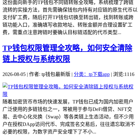
这份面向新手的TP钱包不同链转账全攻略，系统梳理了跨链
流转的实操方法，首先需确保钱包内持有对应链的原生代币以
支付矿工费，随后打开TP钱包切换至转出链，找到转账或跨
链功能入口，准确填写收款地址、转账金额并合理设置矿工
费，需重点注意跨链时要确认目标链适配的代币类型...
TP钱包权限管理全攻略，如何安全清除
链上授权与系统权限
2026-08-05 | 作者: tp钱包最新版 |
分类：tp下载app
| 浏览:1116
随着加密货币市场的快速发展，TP钱包已成为国内加密用户
广泛使用的多链钱包之一，常被用于参与DeFi借贷、NFT交
易、去中心化兑换（Swap）等各类链上生态活动，但不少用
户在授权DApp访问代币、完成签名交易后，往往遗忘取消不
必要的权限，为数字资产安全埋下了不小...