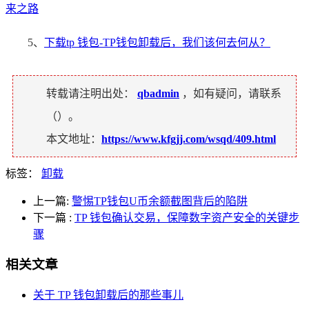
来之路
5、
下载tp 钱包-TP钱包卸载后，我们该何去何从？
转载请注明出处：
qbadmin
，如有疑问，请联系
（
）。
本文地址：
https://www.kfgjj.com/wsqd/409.html
标签：
卸载
上一篇:
警惕TP钱包U币余额截图背后的陷阱
下一篇
:
TP 钱包确认交易，保障数字资产安全的关键步
骤
相关文章
关于 TP 钱包卸载后的那些事儿