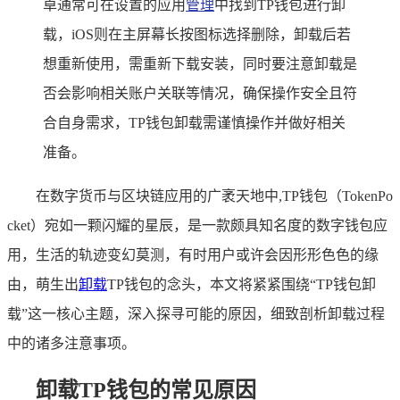
卓通常可在设置的应用
管理
中找到TP钱包进行卸
载，iOS则在主屏幕长按图标选择删除，卸载后若
想重新使用，需重新下载安装，同时要注意卸载是
否会影响相关账户关联等情况，确保操作安全且符
合自身需求，TP钱包卸载需谨慎操作并做好相关
准备。
在数字货币与区块链应用的广袤天地中,TP钱包（TokenPo
cket）宛如一颗闪耀的星辰，是一款颇具知名度的数字钱包应
用，生活的轨迹变幻莫测，有时用户或许会因形形色色的缘
由，萌生出
卸载
TP钱包的念头，本文将紧紧围绕“TP钱包卸
载”这一核心主题，深入探寻可能的原因，细致剖析卸载过程
中的诸多注意事项。
卸载TP钱包的常见原因