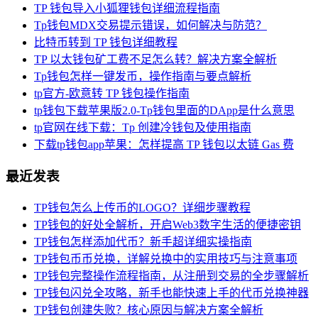
TP 钱包导入小狐狸钱包详细流程指南
Tp钱包MDX交易提示错误，如何解决与防范？
比特币转到 TP 钱包详细教程
TP 以太钱包矿工费不足怎么转？解决方案全解析
Tp钱包怎样一键发币，操作指南与要点解析
tp官方-欧意转 TP 钱包操作指南
tp钱包下载苹果版2.0-Tp钱包里面的DApp是什么意思
tp官网在线下载：Tp 创建冷钱包及使用指南
下载tp钱包app苹果：怎样提高 TP 钱包以太链 Gas 费
最近发表
TP钱包怎么上传币的LOGO？详细步骤教程
TP钱包的好处全解析，开启Web3数字生活的便捷密钥
TP钱包怎样添加代币？新手超详细实操指南
TP钱包币币兑换，详解兑换中的实用技巧与注意事项
TP钱包完整操作流程指南，从注册到交易的全步骤解析
TP钱包闪兑全攻略，新手也能快速上手的代币兑换神器
TP钱包创建失败？核心原因与解决方案全解析