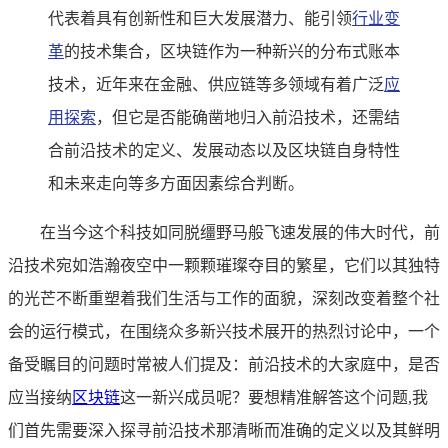
代表着具有创新性和巨大发展潜力、能引领
行业变
革
的技术集合，区块链作为一种新兴的分布式账本
技术，近年来在金融、供应链等多领域有着广泛
应
用探索
，但它是否能确凿地归入前沿技术，还需结
合前沿技术的定义、发展动态以及区块链自身特性
和未来走向等多方面因素综合判断。
在当今这个科技如同脱缰野马般飞速发展的伟大时代，前
沿技术宛如浩瀚夜空中一颗颗璀璨夺目的繁星，它们以其独特
的光芒不断重塑着我们生活与工作的面貌，深刻改变着整个社
会的运行模式，在围绕众多新兴技术展开的热烈讨论中，一个
备受瞩目的问题时常被人们提及：前沿技术的大家庭中，是否
应当接纳
区块链
这一新兴成员呢？要想精准解答这个问题,我
们首先需要深入探寻前沿技术那清晰而准确的定义以及其鲜明