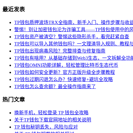
最近发表
TP钱包质押波场TRX全指南，新手入门、操作步骤与收
警惕！别让加密钱包沦为诈骗工具——TP钱包使用中的
TP钱包资产被清空？警惕这些隐形杀手，看完赶紧自查
TP钱包可以导入其他钱包吗？一文理清导入规则、教程
TP钱包出现病毒风险？完整排查与修复指南
TP钱包有啥用？从基础存储到Web3生态，一文拆解全功
TP钱包OMNI功能详解，轻松管理比特币生态代币
TP钱包如何安全更新？官方正版升级全步骤教程
TP钱包过期闪退怎么办？快速修复+避坑全攻略
TP钱包怎么查余额？最全操作指南来了
热门文章
换新手机，轻松登录 TP 钱包全攻略
关于TP钱包下载官网地址的相关说明
TP 钱包秘钥丢失，风险与应对