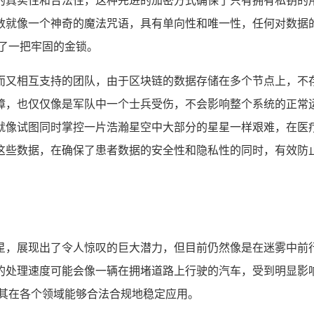
的真实性和合法性，这种先进的加密方式确保了只有拥有私钥的
数就像一个神奇的魔法咒语，具有单向性和唯一性，任何对数据
了一把牢固的金锁。
而又相互支持的团队，由于区块链的数据存储在多个节点上，不
障，也仅仅像是军队中一个士兵受伤，不会影响整个系统的正常
就像试图同时掌控一片浩瀚星空中大部分的星星一样艰难，在医
这些数据，在确保了患者数据的安全性和隐私性的同时，有效防止
星，展现出了令人惊叹的巨大潜力，但目前仍然像是在迷雾中前
的处理速度可能会像一辆在拥堵道路上行驶的汽车，受到明显影
保其在各个领域能够合法合规地稳定应用。