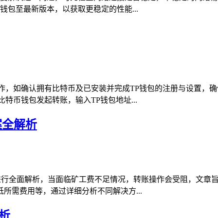
钱包至最新版本，以获取更稳定的性能...
作，如确认拥有比特币及已安装并完成TP钱包的注册与设置，
特币钱包发起转账，输入TP钱包地址...
案全解析
案进行全面解析，当面临矿工费不足情况，转账操作会受阻，文章
所需费用等，通过详细分析不同解决方...
析