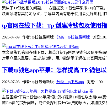
聚焦于TP钱包相关问题，一方面提及TP钱包苹果版2.0的下载
块链领域有其特定意义，了解其内涵有助于使用者更好地利用TP
tp官网在线下载：Tp 创建冷钱包及使用
2026-07-09 | 作者: tp钱包最新版 |
分类：tp钱包最新版
| 浏览:101
本文聚焦Tp官网在线下载，着重介绍Tp创建冷钱包及使用指
对用户至关重要，通过该指南，用户能清晰了解在Tp官网完成下
下载tp钱包app苹果：怎样提高 TP 钱包以太
2026-07-08 | 作者: tp钱包最新版 |
分类：tp下载app
| 浏览:1190
主要围绕“下载tp钱包app苹果”及“怎样提高TP钱包以太链
链Gas费的提升问题，或许会探讨提升Gas费的原因，如加快交易