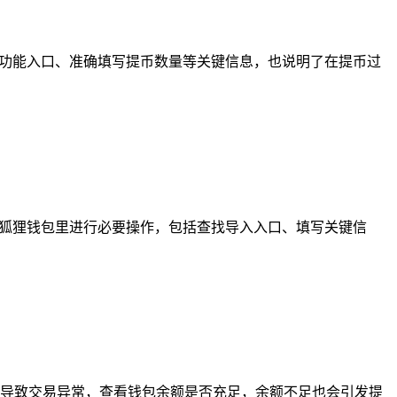
币功能入口、准确填写提币数量等关键信息，也说明了在提币过
小狐狸钱包里进行必要操作，包括查找导入入口、填写关键信
易导致交易异常，查看钱包余额是否充足，余额不足也会引发提