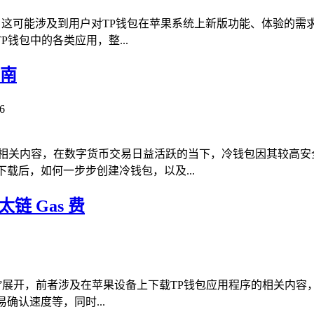
，这可能涉及到用户对TP钱包在苹果系统上新版功能、体验的需求
钱包中的各类应用，整...
指南
6
南相关内容，在数字货币交易日益活跃的当下，冷钱包因其较高安
载后，如何一步步创建冷钱包，以及...
链 Gas 费
Gas费”展开，前者涉及在苹果设备上下载TP钱包应用程序的相关
确认速度等，同时...