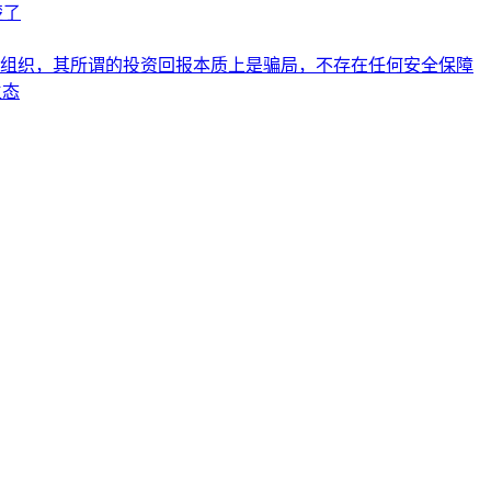
楚了
组织，其所谓的投资回报本质上是骗局，不存在任何安全保障
生态