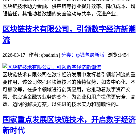
区块链技术助力金融、供应链等行业提升效率、降低成本、增
强信任，其推动着数据的安全流动与共享，促进产业...
区块链技术有限公司，引领数字经济新潮
流
2026-03-17 | 作者: qbadmin |
分类：tp钱包最新版
| 浏览:1454
区块链技术有限公司在数字经济发展中发挥着引领新潮流的重
要作用，该公司依托区块链技术的独特优势，如去中心化、不
可篡改等，在多个领域进行创新应用，它推动着数字资产交
易、供应链金融等业务的变革，为企业和用户提供更安全、高
效、透明的解决方案，以先进的技术实力和前瞻性的...
国家重点发展区块链技术，开启数字经济
新时代