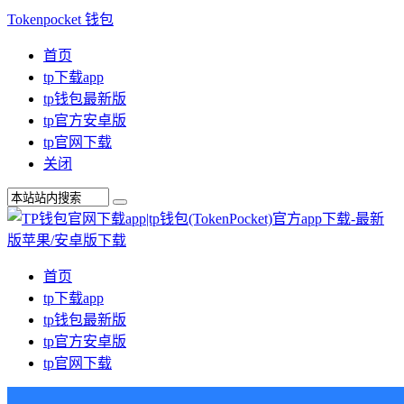
Tokenpocket 钱包
首页
tp下载app
tp钱包最新版
tp官方安卓版
tp官网下载
关闭
首页
tp下载app
tp钱包最新版
tp官方安卓版
tp官网下载