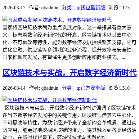
2026-03-17 | 作者: qbadmin |
分类：tp钱包最新版
| 浏览:1173
国家将区块链技术列为重点发展对象，这一举措具有重大意
义，标志着数字经济新时代的开启，区块链技术以其去中心
化、不可篡改等特性，能为数字经济发展提供坚实支撑，它可
优化金融、供应链等多领域的业务流程，提升效率与安全性，
国家推动其发展，有望催生更多创新应用和商业模式，...
区块链技术与实战，开启数字经济新时代
2026-03-14 | 作者: qbadmin |
分类：tp官方安卓版
| 浏览:1510
“区块链技术与实战，开启数字经济新时代”强调了区块链技术
在当下数字经济发展中的关键作用，区块链凭借其去中心化、
不可篡改等特性，为数字经济带来了全新的变革机遇，通过实
战应用，能更好地挖掘区块链的潜力，将其融入到各类经济活
动中，在新时代背景下，区块链技术与实践的结...