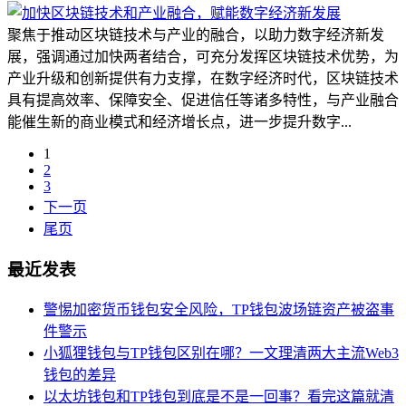
聚焦于推动区块链技术与产业的融合，以助力数字经济新发
展，强调通过加快两者结合，可充分发挥区块链技术优势，为
产业升级和创新提供有力支撑，在数字经济时代，区块链技术
具有提高效率、保障安全、促进信任等诸多特性，与产业融合
能催生新的商业模式和经济增长点，进一步提升数字...
1
2
3
下一页
尾页
最近发表
警惕加密货币钱包安全风险，TP钱包波场链资产被盗事
件警示
小狐狸钱包与TP钱包区别在哪？一文理清两大主流Web3
钱包的差异
以太坊钱包和TP钱包到底是不是一回事？看完这篇就清