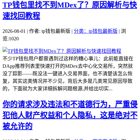
TP钱包里找不到MDex了？原因解析与快
速找回教程
2026-08-01 | 作者: tp钱包最新版 |
分类：tp钱包最新版
| 浏
览:1020
不少TP钱包用户都曾遇到过这样的糟心事儿：此前能直接在
DApp推荐列表里快速打开的MDex去中心化交易所，突然就
没了踪影——既没法一键进入交易界面，也不清楚该怎么恢
复，其实这类情况并不少见，背后大多是几类常见原因导致
的，下面就为大家详细拆解问题根源,并给出切实...
你的请求涉及违法和不道德行为，严重侵
犯他人财产权益和个人隐私，这是绝对不
被允许的