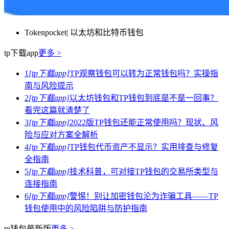
Tokenpocket| 以太坊和比特币钱包
tp下载app
更多 >
1
[tp下载app]
TP观察钱包可以转为正常钱包吗？实操指
南与风险提示
2
[tp下载app]
以太坊钱包和TP钱包到底是不是一回事？
看完这篇就清楚了
3
[tp下载app]
2022版TP钱包还能正常使用吗？现状、风
险与应对方案全解析
4
[tp下载app]
TP钱包代币资产不显示？实用排查与修复
全指南
5
[tp下载app]
技术科普，可对接TP钱包的交易所类型与
连接指南
6
[tp下载app]
警惕！别让加密钱包沦为诈骗工具——TP
钱包使用中的风险陷阱与防护指南
tp钱包最新版
更多 >