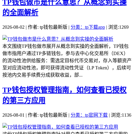
TP钱包做市是什么意思？从概念到实操
的全面解析
2026-08-02 | 作者: tp钱包最新版 |
分类：tp下载app
| 浏览:1269
本文围绕TP钱包做市展开从概念到实操的全面解析，TP钱包
做市指用户通过TP多链钱包，参与去中心化交易所（DEX）
的流动性池供给服务：需选定目标代币交易对，存入等额资产
至对应流动性池，即可获得流动性凭证（LP Token），后续可
按池内交易手续费分成获取收益，部...
TP钱包授权管理指南，如何查看已授权
的第三方应用
2026-08-01 | 作者: tp钱包最新版 |
分类：tp官网下载
| 浏览:1136