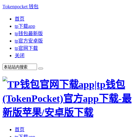
Tokenpocket 钱包
首页
tp下载app
tp钱包最新版
tp官方安卓版
tp官网下载
关闭
首页
tp下载app