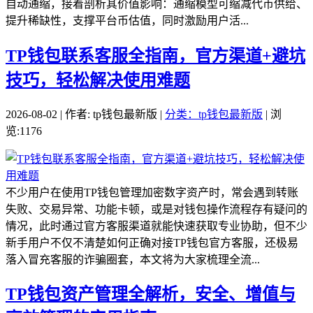
自动通缩，接着剖析其价值影响：通缩模型可缩减代币供给、
提升稀缺性，支撑平台币估值，同时激励用户活...
TP钱包联系客服全指南，官方渠道+避坑
技巧，轻松解决使用难题
2026-08-02 | 作者: tp钱包最新版 |
分类：tp钱包最新版
| 浏
览:1176
不少用户在使用TP钱包管理加密数字资产时，常会遇到转账
失败、交易异常、功能卡顿，或是对钱包操作流程存有疑问的
情况，此时通过官方客服渠道就能快速获取专业协助，但不少
新手用户不仅不清楚如何正确对接TP钱包官方客服，还极易
落入冒充客服的诈骗圈套，本文将为大家梳理全流...
TP钱包资产管理全解析，安全、增值与