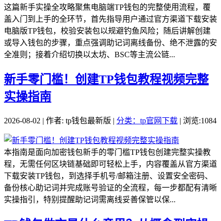
这篇新手实操全攻略聚焦电脑端TP钱包的完整使用流程，覆
盖入门到上手的全环节，首先指导用户通过官方渠道下载安装
电脑版TP钱包，校验安装包以规避钓鱼风险；随后讲解创建
或导入钱包的步骤，重点强调助记词离线备份、绝不泄露的安
全准则；接着介绍切换以太坊、BSC等主流公链...
新手零门槛！创建TP钱包教程视频完整
实操指南
2026-08-02 | 作者: tp钱包最新版 |
分类：tp官网下载
| 浏览:1084
本指南是面向加密钱包新手的零门槛TP钱包创建完整实操教
程，无需任何区块链基础即可轻松上手，内容覆盖从官方渠道
下载安装TP钱包，到选择手机号/邮箱注册、设置安全密码、
备份核心助记词并完成账号验证的全流程，每一步都配有清晰
实操指引，特别提醒助记词需离线妥善保管以保...