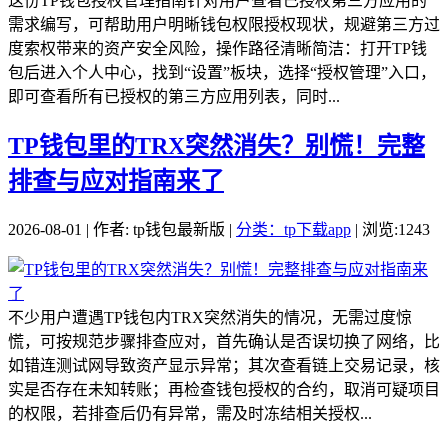
这份TP钱包授权管理指南针对用户查看已授权第三方应用的
需求编写，可帮助用户明晰钱包权限授权现状，规避第三方过
度索权带来的资产安全风险，操作路径清晰简洁：打开TP钱
包后进入个人中心，找到“设置”板块，选择“授权管理”入口，
即可查看所有已授权的第三方应用列表，同时...
TP钱包里的TRX突然消失？别慌！完整
排查与应对指南来了
2026-08-01 | 作者: tp钱包最新版 |
分类：tp下载app
| 浏览:1243
不少用户遭遇TP钱包内TRX突然消失的情况，无需过度惊
慌，可按规范步骤排查应对，首先确认是否误切换了网络，比
如错连测试网导致资产显示异常；其次查看链上交易记录，核
实是否存在未知转账；再检查钱包授权的合约，取消可疑项目
的权限，若排查后仍有异常，需及时冻结相关授权...