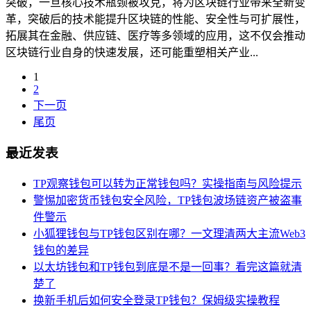
突破，一旦核心技术瓶颈被攻克，将为区块链行业带来全新变
革，突破后的技术能提升区块链的性能、安全性与可扩展性，
拓展其在金融、供应链、医疗等多领域的应用，这不仅会推动
区块链行业自身的快速发展，还可能重塑相关产业...
1
2
下一页
尾页
最近发表
TP观察钱包可以转为正常钱包吗？实操指南与风险提示
警惕加密货币钱包安全风险，TP钱包波场链资产被盗事
件警示
小狐狸钱包与TP钱包区别在哪？一文理清两大主流Web3
钱包的差异
以太坊钱包和TP钱包到底是不是一回事？看完这篇就清
楚了
换新手机后如何安全登录TP钱包？保姆级实操教程