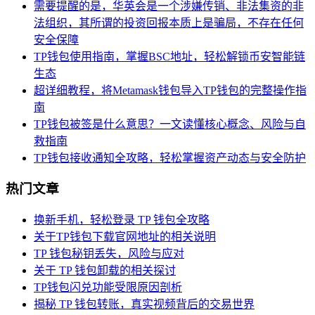
需要提醒的是，华英会是一个涉嫌传销、非法集资的非
法组织，其所谓的投资回报本质上是骗局，不存在任何
安全保障
TP钱包使用指南，掌握BSC地址，轻松解锁币安智能链
生态
超详细教程，将Metamask钱包导入TP钱包的完整操作指
南
TP钱包被签是什么意思？一文读懂核心概念、风险与自
救指南
TP钱包接收通知全攻略，轻松掌握资产动态与安全防护
热门文章
换新手机，轻松登录 TP 钱包全攻略
关于TP钱包下载官网地址的相关说明
TP 钱包秘钥丢失，风险与应对
关于 TP 钱包卸载的相关探讨
TP钱包闪兑功能受限原因剖析
揭秘 TP 钱包转账，真实视频背后的交易世界