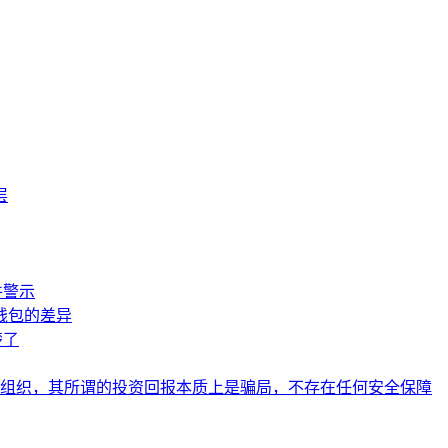
层
件警示
钱包的差异
楚了
组织，其所谓的投资回报本质上是骗局，不存在任何安全保障