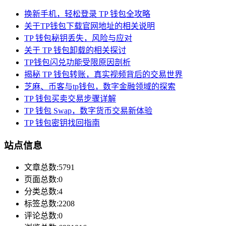
换新手机，轻松登录 TP 钱包全攻略
关于TP钱包下载官网地址的相关说明
TP 钱包秘钥丢失，风险与应对
关于 TP 钱包卸载的相关探讨
TP钱包闪兑功能受限原因剖析
揭秘 TP 钱包转账，真实视频背后的交易世界
芝麻、币客与tp钱包，数字金融领域的探索
TP 钱包买卖交易步骤详解
TP 钱包 Swap，数字货币交易新体验
TP 钱包密钥找回指南
站点信息
文章总数:5791
页面总数:0
分类总数:4
标签总数:2208
评论总数:0