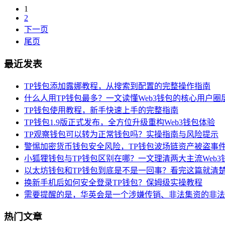
1
2
下一页
尾页
最近发表
TP钱包添加露娜教程，从搜索到配置的完整操作指南
什么人用TP钱包最多？一文读懂Web3钱包的核心用户圈
TP钱包使用教程，新手快速上手的完整指南
TP钱包1.9版正式发布，全方位升级重构Web3钱包体验
TP观察钱包可以转为正常钱包吗？实操指南与风险提示
警惕加密货币钱包安全风险，TP钱包波场链资产被盗事
小狐狸钱包与TP钱包区别在哪？一文理清两大主流Web3
以太坊钱包和TP钱包到底是不是一回事？看完这篇就清
换新手机后如何安全登录TP钱包？保姆级实操教程
需要提醒的是，华英会是一个涉嫌传销、非法集资的非法
热门文章