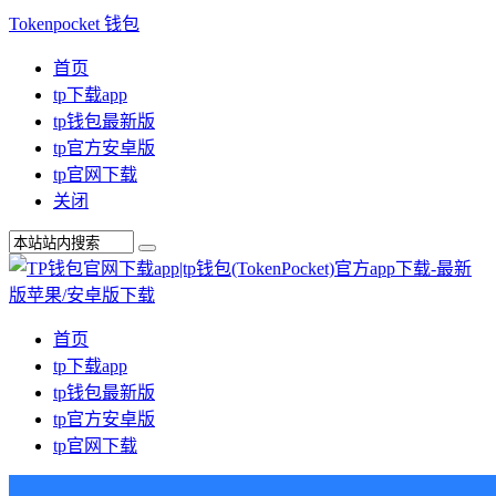
Tokenpocket 钱包
首页
tp下载app
tp钱包最新版
tp官方安卓版
tp官网下载
关闭
首页
tp下载app
tp钱包最新版
tp官方安卓版
tp官网下载