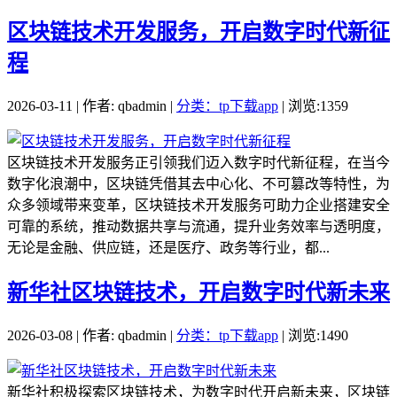
区块链技术开发服务，开启数字时代新征
程
2026-03-11 | 作者: qbadmin |
分类：tp下载app
| 浏览:1359
区块链技术开发服务正引领我们迈入数字时代新征程，在当今
数字化浪潮中，区块链凭借其去中心化、不可篡改等特性，为
众多领域带来变革，区块链技术开发服务可助力企业搭建安全
可靠的系统，推动数据共享与流通，提升业务效率与透明度，
无论是金融、供应链，还是医疗、政务等行业，都...
新华社区块链技术，开启数字时代新未来
2026-03-08 | 作者: qbadmin |
分类：tp下载app
| 浏览:1490
新华社积极探索区块链技术，为数字时代开启新未来，区块链