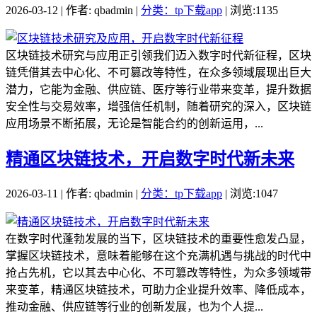
2026-03-12 | 作者: qbadmin |
分类：tp下载app
| 浏览:1135
区块链技术研究与应用正引领我们迈入数字时代新征程，区块
链凭借其去中心化、不可篡改等特性，在众多领域展现出巨大
潜力，它能为金融、供应链、医疗等行业带来变革，提升数据
安全性与交易效率，增强信任机制，随着研究的深入，区块链
应用场景不断拓展，无论是智能合约的创新运用，...
精通区块链技术，开启数字时代新未来
2026-03-11 | 作者: qbadmin |
分类：tp下载app
| 浏览:1047
在数字时代蓬勃发展的当下，区块链技术的重要性愈发凸显，
掌握区块链技术，意味着能够在这个充满机遇与挑战的时代中
抢占先机，它以其去中心化、不可篡改等特性，为众多领域带
来变革，精通区块链技术，可助力企业提升效率、降低成本，
推动金融、供应链等行业的创新发展，也为个人提...