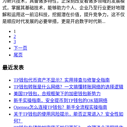
为新兴技术，具备诸多特性，正深刻改变着诸多领域的发展模
式，掌握其基础技术，能够助力个人、企业乃至行业更好地理
解和运用这一前沿科技，挖掘潜在价值，提升竞争力，这不仅
是顺应时代发展的必要举措，更是开启数字时代新...
1
2
3
下一页
尾页
最近发表
TP钱包代币资产不显示？实用排查与修复全指南
TP钱包转账是什么网络？一文搞懂转账网络的选择逻辑
美国TP钱包，合规框架下的加密钱包新势力
新手实操指南，安全提币到TP钱包的OK链网络
Opensea怎么连接TP钱包？新手全流程实操指南
关于TP钱包的使用风险提示，能否正常进入？安全性如
何？