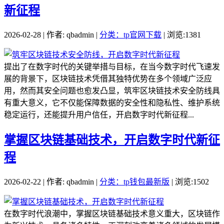
新征程
2026-02-28 | 作者: qbadmin |
分类：tp官网下载
| 浏览:1381
提出了在数字时代的关键举措与目标，在当今数字时代飞速发
展的背景下，区块链技术凭借其独特优势在多个领域广泛应
用，然而其安全问题也愈发凸显，筑牢区块链技术安全防线具
有重大意义，它不仅能保障数据的安全性和隐私性、维护系统
稳定运行，还能提升用户信任，开启数字时代新征程...
掌握区块链基础技术，开启数字时代新征
程
2026-02-22 | 作者: qbadmin |
分类：tp钱包最新版
| 浏览:1502
在数字时代浪潮中，掌握区块链基础技术意义重大，区块链作