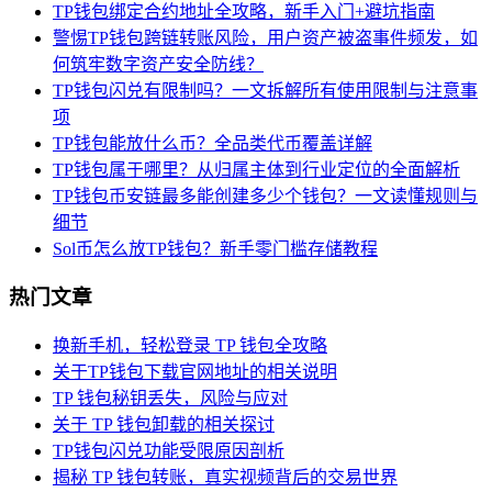
TP钱包绑定合约地址全攻略，新手入门+避坑指南
警惕TP钱包跨链转账风险，用户资产被盗事件频发，如
何筑牢数字资产安全防线？
TP钱包闪兑有限制吗？一文拆解所有使用限制与注意事
项
TP钱包能放什么币？全品类代币覆盖详解
TP钱包属于哪里？从归属主体到行业定位的全面解析
TP钱包币安链最多能创建多少个钱包？一文读懂规则与
细节
Sol币怎么放TP钱包？新手零门槛存储教程
热门文章
换新手机，轻松登录 TP 钱包全攻略
关于TP钱包下载官网地址的相关说明
TP 钱包秘钥丢失，风险与应对
关于 TP 钱包卸载的相关探讨
TP钱包闪兑功能受限原因剖析
揭秘 TP 钱包转账，真实视频背后的交易世界