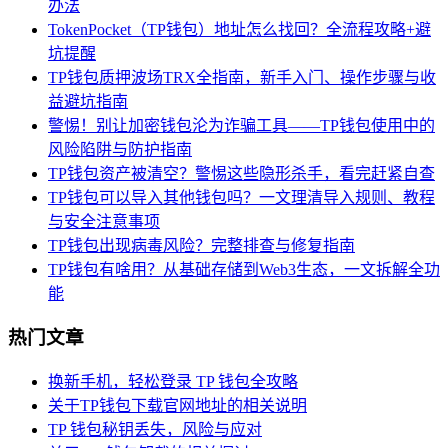
办法
TokenPocket（TP钱包）地址怎么找回？全流程攻略+避
坑提醒
TP钱包质押波场TRX全指南，新手入门、操作步骤与收
益避坑指南
警惕！别让加密钱包沦为诈骗工具——TP钱包使用中的
风险陷阱与防护指南
TP钱包资产被清空？警惕这些隐形杀手，看完赶紧自查
TP钱包可以导入其他钱包吗？一文理清导入规则、教程
与安全注意事项
TP钱包出现病毒风险？完整排查与修复指南
TP钱包有啥用？从基础存储到Web3生态，一文拆解全功
能
热门文章
换新手机，轻松登录 TP 钱包全攻略
关于TP钱包下载官网地址的相关说明
TP 钱包秘钥丢失，风险与应对