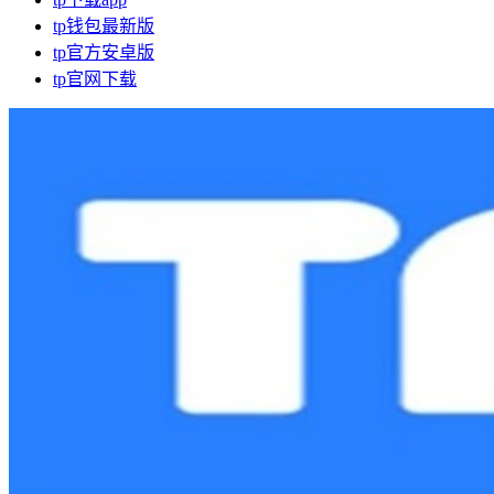
tp钱包最新版
tp官方安卓版
tp官网下载