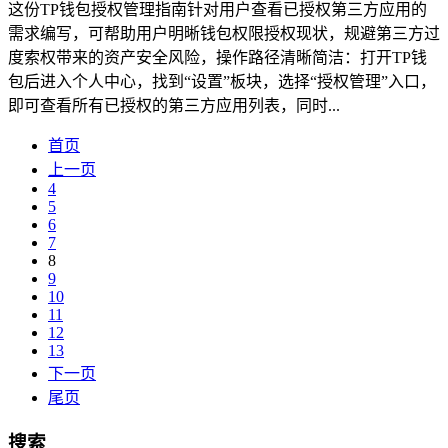
这份TP钱包授权管理指南针对用户查看已授权第三方应用的
需求编写，可帮助用户明晰钱包权限授权现状，规避第三方过
度索权带来的资产安全风险，操作路径清晰简洁：打开TP钱
包后进入个人中心，找到“设置”板块，选择“授权管理”入口，
即可查看所有已授权的第三方应用列表，同时...
首页
上一页
4
5
6
7
8
9
10
11
12
13
下一页
尾页
搜索