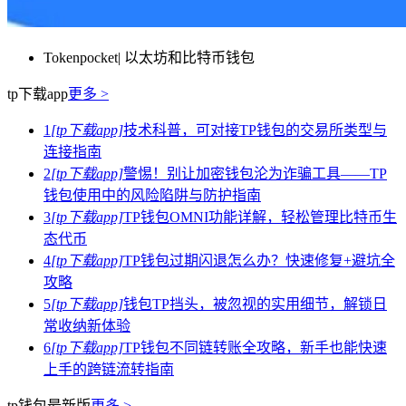
Tokenpocket| 以太坊和比特币钱包
tp下载app
更多 >
1
[tp下载app]
技术科普，可对接TP钱包的交易所类型与
连接指南
2
[tp下载app]
警惕！别让加密钱包沦为诈骗工具——TP
钱包使用中的风险陷阱与防护指南
3
[tp下载app]
TP钱包OMNI功能详解，轻松管理比特币生
态代币
4
[tp下载app]
TP钱包过期闪退怎么办？快速修复+避坑全
攻略
5
[tp下载app]
钱包TP挡头，被忽视的实用细节，解锁日
常收纳新体验
6
[tp下载app]
TP钱包不同链转账全攻略，新手也能快速
上手的跨链流转指南
tp钱包最新版
更多 >