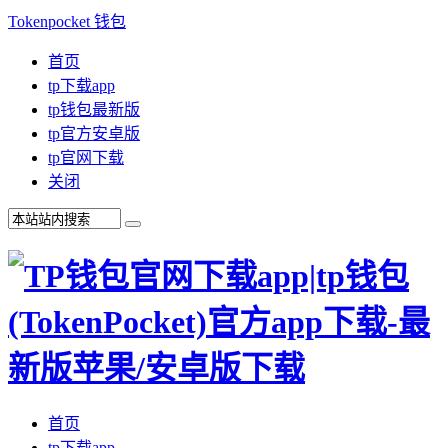
Tokenpocket 钱包
首页
tp下载app
tp钱包最新版
tp官方安卓版
tp官网下载
关闭
首页
tp下载app