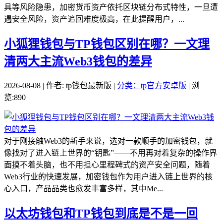
具等风险隐患，加密货币资产依托区块链分布式特性，一旦遭
遇安全风险，资产追回难度极高，在此提醒用户，...
小狐狸钱包与TP钱包区别在哪？一文理
清两大主流Web3钱包的差异
2026-08-08 | 作者: tp钱包最新版 |
分类：tp官方安卓版
| 浏
览:890
对于刚接触Web3的新手来说，选对一款顺手的加密钱包，就
像找对了进入链上世界的“钥匙”——不用再对着复杂的操作界
面摸不着头脑，也不用担心里程碑式的资产安全问题，随着
Web3行业的快速发展，加密钱包作为用户进入链上世界的核
心入口，产品品类也愈发丰富多样，其中Me...
以太坊钱包和TP钱包到底是不是一回