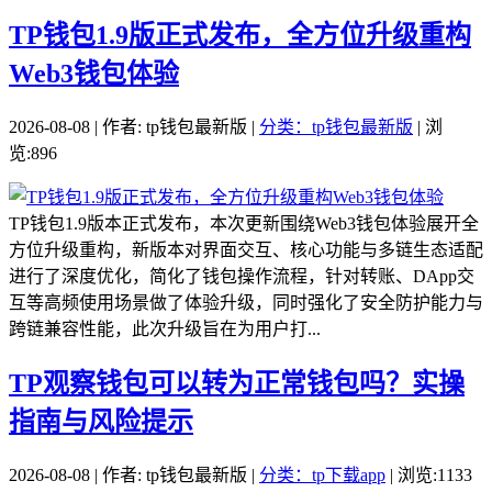
TP钱包1.9版正式发布，全方位升级重构
Web3钱包体验
2026-08-08 | 作者: tp钱包最新版 |
分类：tp钱包最新版
| 浏
览:896
TP钱包1.9版本正式发布，本次更新围绕Web3钱包体验展开全
方位升级重构，新版本对界面交互、核心功能与多链生态适配
进行了深度优化，简化了钱包操作流程，针对转账、DApp交
互等高频使用场景做了体验升级，同时强化了安全防护能力与
跨链兼容性能，此次升级旨在为用户打...
TP观察钱包可以转为正常钱包吗？实操
指南与风险提示
2026-08-08 | 作者: tp钱包最新版 |
分类：tp下载app
| 浏览:1133