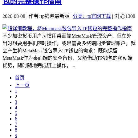
包的完整操作指南
2026-08-08 | 作者: tp钱包最新版 |
分类：tp官网下载
| 浏览:1308
不少加密货币用户习惯用桌面端MetaMask管理资产，但在外
出时想要用手机随时操作，或是需要多终端同步管理账户，就
会产生将MetaMask钱包导入TP钱包的需求：既能保留
MetaMask作为桌面端的安全备份，又能借助TP钱包的移动端
优势，随时随地完成链上操作，...
首页
上一页
1
2
3
4
5
6
7
8
9