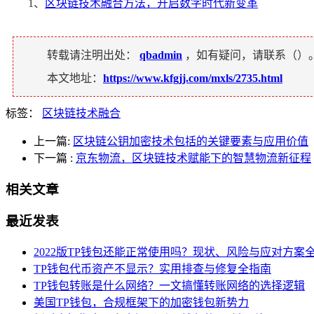
1、
区块链技术融合方法，开启数字时代新变革
转载请注明出处：
qbadmin
，如有疑问，请联系（
）
本文地址：
https://www.kfgjj.com/mxls/2735.html
标签：
区块链技术融合
上一篇:
区块链公钥加密技术包括的关键要素与应用价值
下一篇
:
京东物流，区块链技术赋能下的智慧物流新征程
相关文章
最近发表
2022版TP钱包还能正常使用吗？现状、风险与应对方案
TP钱包代币资产不显示？实用排查与修复全指南
TP钱包转账是什么网络？一文搞懂转账网络的选择逻辑
美国TP钱包，合规框架下的加密钱包新势力