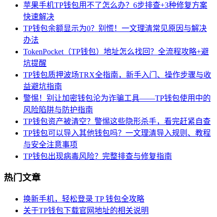
苹果手机TP钱包用不了怎么办？6步排查+3种修复方案
快速解决
TP钱包余额显示为0？别慌！一文理清常见原因与解决
办法
TokenPocket（TP钱包）地址怎么找回？全流程攻略+避
坑提醒
TP钱包质押波场TRX全指南，新手入门、操作步骤与收
益避坑指南
警惕！别让加密钱包沦为诈骗工具——TP钱包使用中的
风险陷阱与防护指南
TP钱包资产被清空？警惕这些隐形杀手，看完赶紧自查
TP钱包可以导入其他钱包吗？一文理清导入规则、教程
与安全注意事项
TP钱包出现病毒风险？完整排查与修复指南
热门文章
换新手机，轻松登录 TP 钱包全攻略
关于TP钱包下载官网地址的相关说明