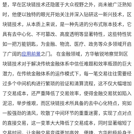
楚，早在区块链技术还隐匿于大众视野之外，尚未被广泛熟知
时，他便以独特的眼光开始关注并深入钻研这一新兴技术，区
块链技术，从本质上来说，是一种先进的分布式账本技术，它
具有去中心化、不可篡改、高度透明等显著特性，这些特性犹
如一把万能钥匙，为金融、物流、医疗、政务等众多领域开启
了广阔的
应用前景
之门。 在金融领域，方华敏锐地察觉到区
块链技术对于解决传统金融体系中信任难题和效率瓶颈的巨大
潜力，在传统金融体系的运作模式下，每一笔交易往往需要经
过多个中间机构进行繁琐的验证和清算流程，这不仅大幅增加
了交易成本，还严重降低了交易效率，使得金融交易犹如陷入
泥沼，举步维艰，而区块链技术所具备的去中心化特点，宛如
一股强劲的清风，吹散了中间环节的重重迷雾，实现了点对点
的直接交易，这一变革大大降低了交易成本，同时显著缩短了
交易时间，让金融交易变得更加高效、便捷，方华积极投身于