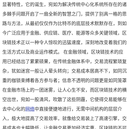
显著特性，它的诞生，宛如为解决传统中心化系统所存在的诸
多棘手问题开启了一扇全新的智慧之门，提供了别具一格的思
路与方法，从最初仅仅作为比特币的底层技术默默存在，到如
今广泛应用于金融、供应链、医疗、能源等众多关键领域，区
块链技术正以一种令人惊叹的迅猛速度，深刻地改变着我们的
生活方式以及商业运作模式。 在金融领域，区块链技术的应
用已经结出了累累硕果，在传统金融体系中，交易流程繁琐复
杂，犹如迷宫一般让人晕头转向；交易成本居高不下，如同沉
重的枷锁束缚着各方参与者；信息不透明的问题更是如同笼罩
在金融市场上的一团迷雾，让人心生不安，而区块链技术的横
空出世，宛如一股清风，吹散了这些阴霾，它使得交易能够在
去中心化的
网络
中直接便捷地进行，无需中间机构的层层介
入，极大地提高了交易效率，就像给交易装上了高速引擎，交
易成本也大幅降低，让金融交易更加经济实惠，区块链的不可