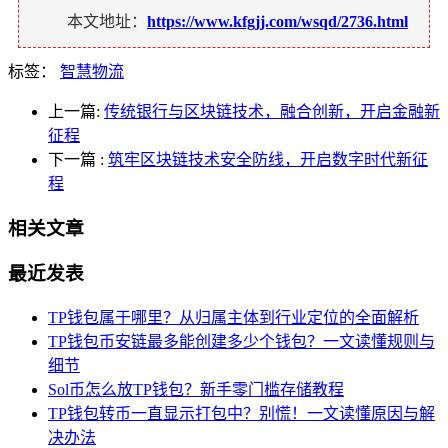
本文地址：
https://www.kfgjj.com/wsqd/2736.html
标签：
智慧物流
上一篇:
传统银行与区块链技术，融合创新，开启金融新
征程
下一篇
:
筑牢区块链技术安全防线，开启数字时代新征
程
相关文章
最近发表
TP钱包属于哪里？从归属主体到行业定位的全面解析
TP钱包币安链最多能创建多少个钱包？一文读懂规则与
细节
Sol币怎么放TP钱包？新手零门槛存储教程
TP钱包转币一直显示打包中？别慌！一文读懂原因与解
决办法