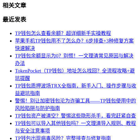
相关文章
最近发表
TP钱包怎么查看余额？超详细新手实操教程
苹果手机TP钱包用不了怎么办？6步排查+3种修复方案
快速解决
TP钱包余额显示为0？别慌！一文理清常见原因与解决
办法
TokenPocket（TP钱包）地址怎么找回？全流程攻略+避
坑提醒
TP钱包质押波场TRX全指南，新手入门、操作步骤与收
益避坑指南
警惕！别让加密钱包沦为诈骗工具——TP钱包使用中的
风险陷阱与防护指南
TP钱包资产被清空？警惕这些隐形杀手，看完赶紧自查
TP钱包可以导入其他钱包吗？一文理清导入规则、教程
与安全注意事项
TP钱包出现病毒风险？完整排查与修复指南