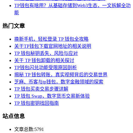
TP钱包有啥用？从基础存储到Web3生态，一文拆解全功
能
热门文章
换新手机，轻松登录 TP 钱包全攻略
关于TP钱包下载官网地址的相关说明
TP 钱包秘钥丢失，风险与应对
关于 TP 钱包卸载的相关探讨
TP钱包闪兑功能受限原因剖析
揭秘 TP 钱包转账，真实视频背后的交易世界
芝麻、币客与tp钱包，数字金融领域的探索
TP 钱包买卖交易步骤详解
TP 钱包 Swap，数字货币交易新体验
TP 钱包密钥找回指南
站点信息
文章总数:5791