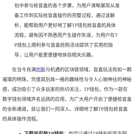
包中参与抢盲盒的各个步骤，为用户清晰展现从准
备工作到实际抢盲盒操作的完整过程，通过该解
析，能帮助用户更好地了解TP钱包抢盲盒的具体
流程，避免因不熟悉而产生操作失误，为用户在T
P钱包上顺利参与盲盒抢购活动提供了实用的指
导，让用户能更便捷地体验相关乐趣。
在当今充满
创新
与机遇的区块链领域，盲盒玩法宛如一颗
璀璨的明珠，凭借其别具一格的趣味性与令人心驰神往的神秘
感，成功吸引了众多玩家的热切关注，TP钱包，作为一款在
数字钱包领域声名远扬的应用，为广大用户开启了便捷抢盲盒
的全新通道，就让我们一同深入、详细地了解TP钱包抢盲盒
的具体操作流程。
下载并安装TP钱包
：你可以通过TP钱包的官方网