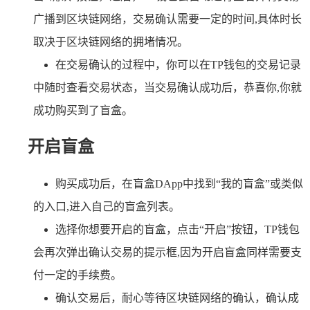
广播到区块链网络，交易确认需要一定的时间,具体时长
取决于区块链网络的拥堵情况。
在交易确认的过程中，你可以在TP钱包的交易记录
中随时查看交易状态，当交易确认成功后，恭喜你,你就
成功购买到了盲盒。
开启盲盒
购买成功后，在盲盒DApp中找到“我的盲盒”或类似
的入口,进入自己的盲盒列表。
选择你想要开启的盲盒，点击“开启”按钮，TP钱包
会再次弹出确认交易的提示框,因为开启盲盒同样需要支
付一定的手续费。
确认交易后，耐心等待区块链网络的确认，确认成