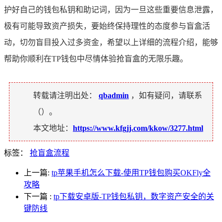
护好自己的钱包私钥和助记词，因为一旦这些重要信息泄露，
极有可能导致资产损失，要始终保持理性的态度参与盲盒活
动，切勿盲目投入过多资金，希望以上详细的流程介绍，能够
帮助你顺利在TP钱包中尽情体验抢盲盒的无限乐趣。
转载请注明出处：
qbadmin
，如有疑问，请联系
（
）。
本文地址：
https://www.kfgjj.com/kkow/3277.html
标签：
抢盲盒流程
上一篇:
tp苹果手机怎么下载-使用TP钱包购买OKFly全
攻略
下一篇
:
tp下载安卓版-TP钱包私钥，数字资产安全的关
键防线