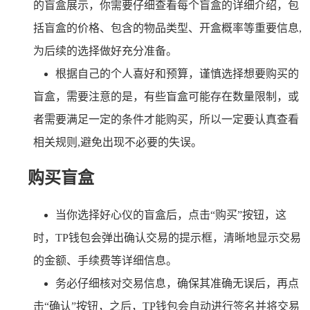
的盲盒展示，你需要仔细查看每个盲盒的详细介绍，包
括盲盒的价格、包含的物品类型、开盒概率等重要信息,
为后续的选择做好充分准备。
根据自己的个人喜好和预算，谨慎选择想要购买的
盲盒，需要注意的是，有些盲盒可能存在数量限制，或
者需要满足一定的条件才能购买，所以一定要认真查看
相关规则,避免出现不必要的失误。
购买盲盒
当你选择好心仪的盲盒后，点击“购买”按钮，这
时，TP钱包会弹出确认交易的提示框，清晰地显示交易
的金额、手续费等详细信息。
务必仔细核对交易信息，确保其准确无误后，再点
击“确认”按钮，之后，TP钱包会自动进行签名并将交易