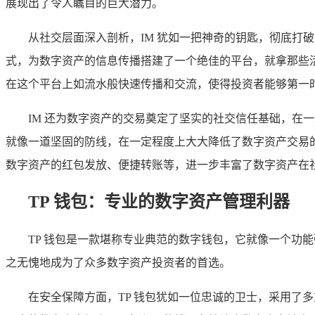
展现出了令人瞩目的巨大潜力。
从社交层面深入剖析，IM 犹如一把神奇的钥匙，彻底打
式，为数字资产的信息传播搭建了一个绝佳的平台，就拿那些活
在这个平台上如流水般快速传播和交流，使得投资者能够第一
IM 还为数字资产的交易奠定了坚实的社交信任基础，在
就像一道坚固的防线，在一定程度上大大降低了数字资产交易的
数字资产的红包发放、便捷转账等，进一步丰富了数字资产在
TP 钱包：专业的数字资产管理利器
TP 钱包是一款堪称专业典范的数字钱包，它就像一个功
之无愧地成为了众多数字资产投资者的首选。
在安全保障方面，TP 钱包犹如一位忠诚的卫士，采用了