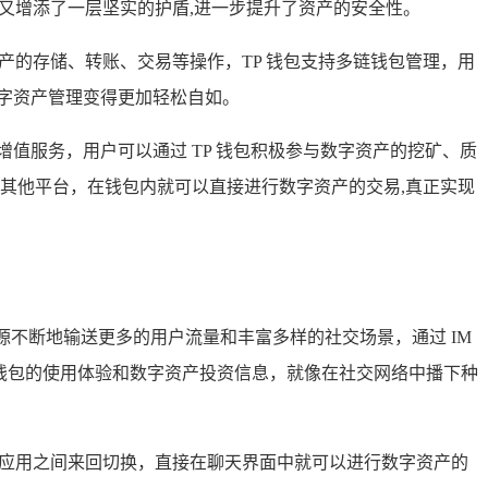
又增添了一层坚实的护盾,进一步提升了资产的安全性。
产的存储、转账、交易等操作，TP 钱包支持多链钱包管理，用
字资产管理变得更加轻松自如。
增值服务，用户可以通过 TP 钱包积极参与数字资产的挖矿、质
到其他平台，在钱包内就可以直接进行数字资产的交易,真正实现
包源源不断地输送更多的用户流量和丰富多样的社交场景，通过 IM
P 钱包的使用体验和数字资产投资信息，就像在社交网络中播下种
不同的应用之间来回切换，直接在聊天界面中就可以进行数字资产的