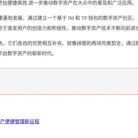
更加便捷高效,进一步推动数字资产在大众中的普及和广泛应用。
健康蓬勃发展，通过建立一个基于 IM 和 TP 钱包的数字资产
助于激发用户的创造力和积极性，推动数字资产技术不断向前进步
重要角色，它们各自的优势相互补充，就像拼图的两块完美契合，通
开启数字资产的崭新时代。
。
资产便捷管理新征程