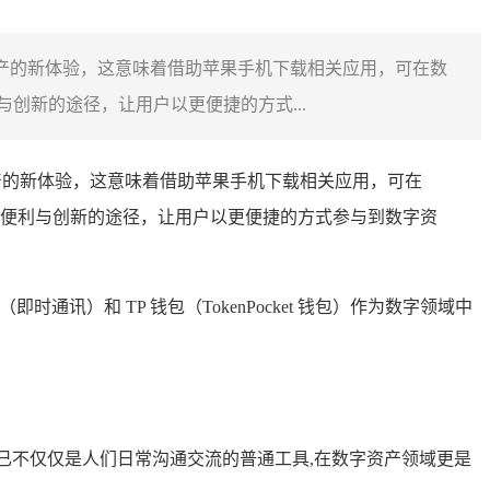
资产的新体验，这意味着借助苹果手机下载相关应用，可在数
创新的途径，让用户以更便捷的方式...
产的新体验，这意味着借助苹果手机下载相关应用，可在
便利与创新的途径，让用户以更便捷的方式参与到数字资
）和 TP 钱包（TokenPocket 钱包）作为数字领域中
它早已不仅仅是人们日常沟通交流的普通工具,在数字资产领域更是