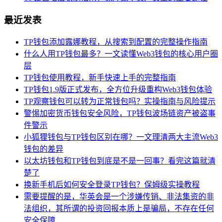
最近发表
TP钱包添加露娜教程，从搜索到配置的完整操作指南
什么人用TP钱包最多？一文读懂Web3钱包的核心用户圈
层
TP钱包使用教程，新手快速上手的完整指南
TP钱包1.9版正式发布，全方位升级重构Web3钱包体验
TP观察钱包可以转为正常钱包吗？实操指南与风险提示
警惕加密货币钱包安全风险，TP钱包波场链资产被盗事
件警示
小狐狸钱包与TP钱包区别在哪？一文理清两大主流Web3
钱包的差异
以太坊钱包和TP钱包到底是不是一回事？看完这篇就清
楚了
换新手机后如何安全登录TP钱包？保姆级实操教程
需要提醒的是，华英会是一个涉嫌传销、非法集资的非
法组织，其所谓的投资回报本质上是骗局，不存在任何
安全保障