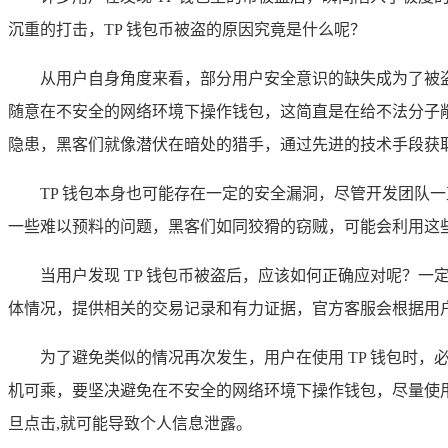
沉重的打击，TP 钱包币被盗的原因究竟是什么呢？
从用户自身角度来看，部分用户安全意识的缺失成为了被盗
随意在不安全的网络环境下操作钱包，这简直是在给不法分子
隐患，黑客们就像潜伏在暗处的猎手，通过先进的技术手段获
TP 钱包本身也可能存在一定的安全漏洞，尽管开发团队
一些难以预料的问题，黑客们如同狡猾的窃贼，可能会利用这
当用户发现 TP 钱包币被盗后，应该如何正确应对呢？一
体情况，提供相关的交易记录和有力证据，官方客服会根据用
为了避免类似的情况再次发生，用户在使用 TP 钱包时
机可乘，要坚决避免在不安全的网络环境下操作钱包，尽量使
旦点击,就可能导致个人信息泄露。