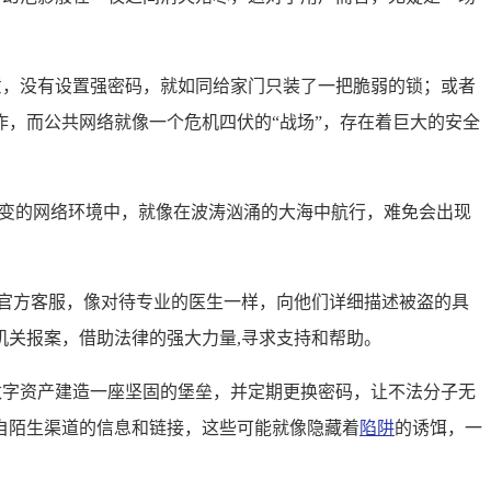
意，没有设置强密码，就如同给家门只装了一把脆弱的锁；或者
，而公共网络就像一个危机四伏的“战场”，存在着巨大的安全
多变的网络环境中，就像在波涛汹涌的大海中航行，难免会出现
包的官方客服，像对待专业的医生一样，向他们详细描述被盗的具
关报案，借助法律的强大力量,寻求支持和帮助。
数字资产建造一座坚固的堡垒，并定期更换密码，让不法分子无
自陌生渠道的信息和链接，这些可能就像隐藏着
陷阱
的诱饵，一