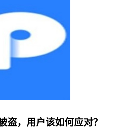
币被盗，用户该如何应对？