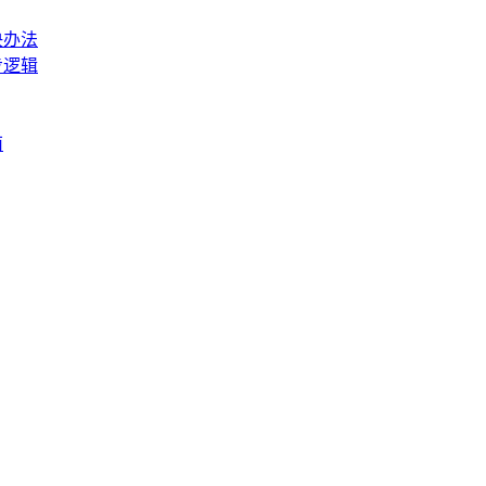
决办法
步逻辑
南