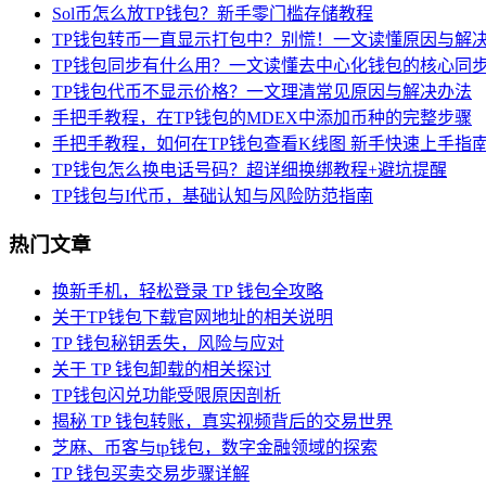
Sol币怎么放TP钱包？新手零门槛存储教程
TP钱包转币一直显示打包中？别慌！一文读懂原因与解
TP钱包同步有什么用？一文读懂去中心化钱包的核心同
TP钱包代币不显示价格？一文理清常见原因与解决办法
手把手教程，在TP钱包的MDEX中添加币种的完整步骤
手把手教程，如何在TP钱包查看K线图 新手快速上手指
TP钱包怎么换电话号码？超详细换绑教程+避坑提醒
TP钱包与I代币，基础认知与风险防范指南
热门文章
换新手机，轻松登录 TP 钱包全攻略
关于TP钱包下载官网地址的相关说明
TP 钱包秘钥丢失，风险与应对
关于 TP 钱包卸载的相关探讨
TP钱包闪兑功能受限原因剖析
揭秘 TP 钱包转账，真实视频背后的交易世界
芝麻、币客与tp钱包，数字金融领域的探索
TP 钱包买卖交易步骤详解