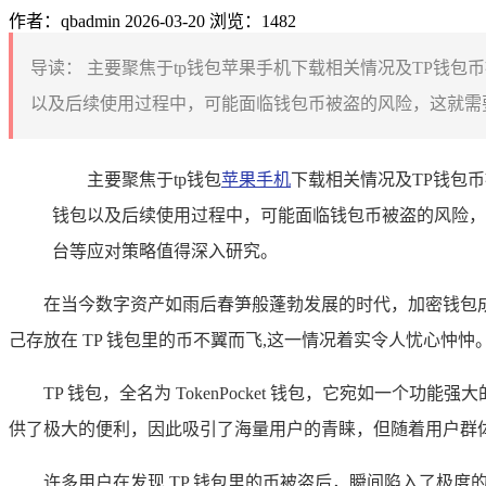
作者：qbadmin
2026-03-20
浏览：1482
导读：
主要聚焦于tp钱包苹果手机下载相关情况及TP钱包
以及后续使用过程中，可能面临钱包币被盗的风险，这就需要
主要聚焦于tp钱包
苹果手机
下载相关情况及TP钱包
钱包以及后续使用过程中，可能面临钱包币被盗的风险，
台等应对策略值得深入研究。
在当今数字资产如雨后春笋般蓬勃发展的时代，加密钱包成
己存放在 TP 钱包里的币不翼而飞,这一情况着实令人忧心忡忡
TP 钱包，全名为 TokenPocket 钱包，它宛如
供了极大的便利，因此吸引了海量用户的青睐，但随着用户群
许多用户在发现 TP 钱包里的币被盗后，瞬间陷入了极