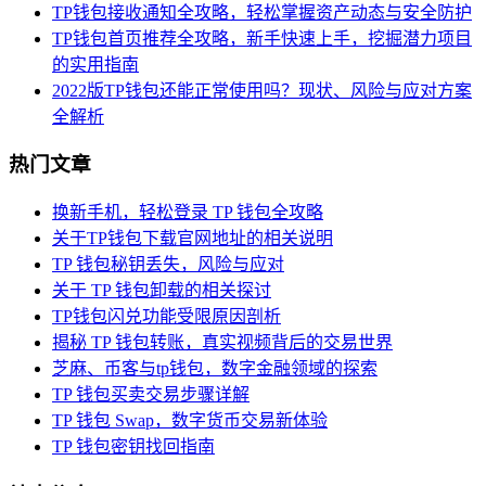
TP钱包接收通知全攻略，轻松掌握资产动态与安全防护
TP钱包首页推荐全攻略，新手快速上手，挖掘潜力项目
的实用指南
2022版TP钱包还能正常使用吗？现状、风险与应对方案
全解析
热门文章
换新手机，轻松登录 TP 钱包全攻略
关于TP钱包下载官网地址的相关说明
TP 钱包秘钥丢失，风险与应对
关于 TP 钱包卸载的相关探讨
TP钱包闪兑功能受限原因剖析
揭秘 TP 钱包转账，真实视频背后的交易世界
芝麻、币客与tp钱包，数字金融领域的探索
TP 钱包买卖交易步骤详解
TP 钱包 Swap，数字货币交易新体验
TP 钱包密钥找回指南