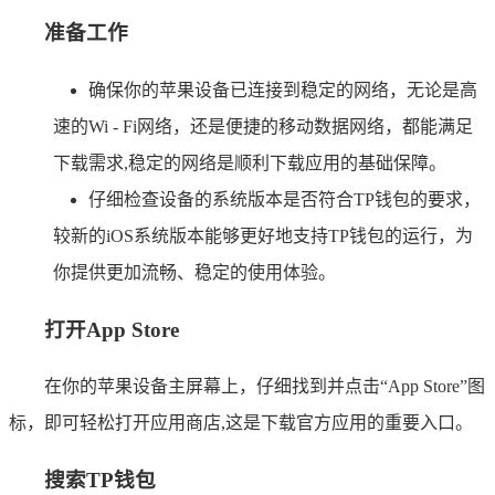
准备工作
确保你的苹果设备已连接到稳定的网络，无论是高
速的Wi - Fi网络，还是便捷的移动数据网络，都能满足
下载需求,稳定的网络是顺利下载应用的基础保障。
仔细检查设备的系统版本是否符合TP钱包的要求，
较新的iOS系统版本能够更好地支持TP钱包的运行，为
你提供更加流畅、稳定的使用体验。
打开App Store
在你的苹果设备主屏幕上，仔细找到并点击“App Store”图
标，即可轻松打开应用商店,这是下载官方应用的重要入口。
搜索TP钱包