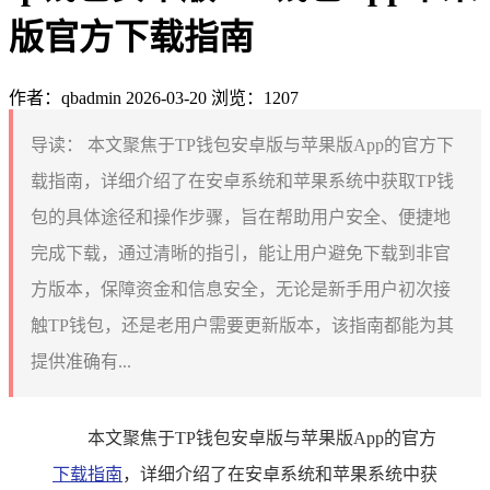
版官方下载指南
作者：qbadmin
2026-03-20
浏览：1207
导读：
本文聚焦于TP钱包安卓版与苹果版App的官方下
载指南，详细介绍了在安卓系统和苹果系统中获取TP钱
包的具体途径和操作步骤，旨在帮助用户安全、便捷地
完成下载，通过清晰的指引，能让用户避免下载到非官
方版本，保障资金和信息安全，无论是新手用户初次接
触TP钱包，还是老用户需要更新版本，该指南都能为其
提供准确有...
本文聚焦于TP钱包安卓版与苹果版App的官方
下载指南
，详细介绍了在安卓系统和苹果系统中获