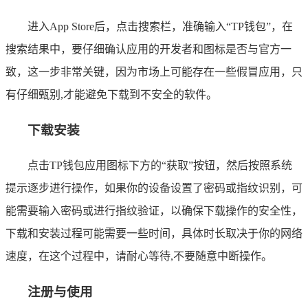
进入App Store后，点击搜索栏，准确输入“TP钱包”，在
搜索结果中，要仔细确认应用的开发者和图标是否与官方一
致，这一步非常关键，因为市场上可能存在一些假冒应用，只
有仔细甄别,才能避免下载到不安全的软件。
下载安装
点击TP钱包应用图标下方的“获取”按钮，然后按照系统
提示逐步进行操作，如果你的设备设置了密码或指纹识别，可
能需要输入密码或进行指纹验证，以确保下载操作的安全性，
下载和安装过程可能需要一些时间，具体时长取决于你的网络
速度，在这个过程中，请耐心等待,不要随意中断操作。
注册与使用