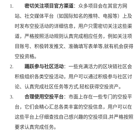
密切关注项目官方渠道
：众多项目会在其官方网
站、社交媒体平台（如国际知名的推特、电报等）上及
时发布空投活动的详细信息，用户只需密切关注这些渠
道，严格按照活动规则认真完成相应任务，例如关注项
目账号、积极转发推文、准确填写表单等,就有机会获得
空投资格。
踊跃参与社区活动
：一些充满活力的区块链社区会
积极组织各类空投活动，用户可以通过积极参与社区讨
论、认真完成社区任务等方式,轻松获得空投资产。
合理使用空投平台
：市面上存在一些专门的空投平
台，它们会精心汇总各类丰富的空投信息，用户可以在
这些平台上仔细查找自己感兴趣的空投项目,并严格按照
要求认真完成任务。