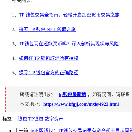
相关阅读：
1、
TP 钱包交易全指南，轻松开启加密货币交易之旅
2、
探索 TP 钱包 NFT 领取之旅
3、
TP钱包现在还能买币吗？深入剖析其现状与风险
4、
如何在 TP 钱包取消所有授权
5、
探寻 TP 钱包官方的正确路径
转载请注明出处：
tp钱包最新版
，如有疑问，请联系
本文地址：
https://www.kfgjj.com/mxls/4923.html
标签：
钱包
TP钱包
数字资产
上一篇:
tp正版钱包：TP钱包交易记录有资产却不显示问