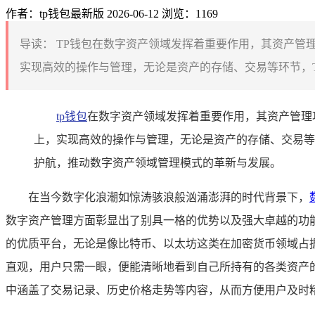
作者：tp钱包最新版
2026-06-12
浏览：1169
导读：
TP钱包在数字资产领域发挥着重要作用，其资产管
实现高效的操作与管理，无论是资产的存储、交易等环节，T
tp钱包
在数字资产领域发挥着重要作用，其资产管理
上，实现高效的操作与管理，无论是资产的存储、交易等
护航，推动数字资产领域管理模式的革新与发展。
在当今数字化浪潮如惊涛骇浪般汹涌澎湃的时代背景下，
数字资产管理方面彰显出了别具一格的优势以及强大卓越的功
的优质平台，无论是像比特币、以太坊这类在加密货币领域占据主流
直观，用户只需一眼，便能清晰地看到自己所持有的各类资产
中涵盖了交易记录、历史价格走势等内容，从而方便用户及时