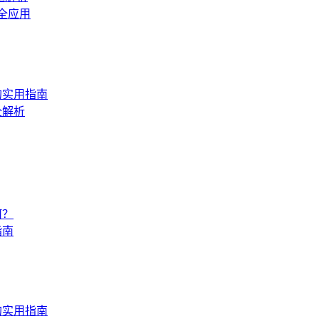
全应用
的实用指南
全解析
何？
指南
的实用指南