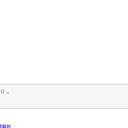
（
）。
题解析