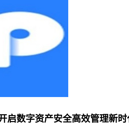
理，开启数字资产安全高效管理新时