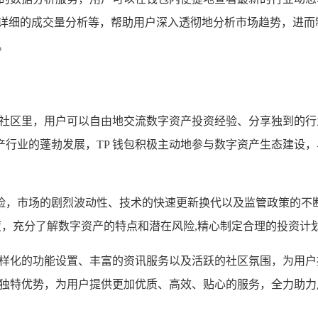
、详细的成交量分析等，帮助用户深入透彻地分析市场趋势，进
。
个社区里，用户可以自由地交流数字资产投资经验、分享独到的
行业的蓬勃发展，TP 钱包积极主动地参与数字资产生态建设，
险，市场的剧烈波动性、技术的快速更新换代以及监管政策的不
度，充分了解数字资产的特点和潜在风险,精心制定合理的投资计
多样化的功能设置、丰富的资讯服务以及活跃的社区氛围，为用
其独特优势，为用户提供更加优质、高效、贴心的服务，全力助