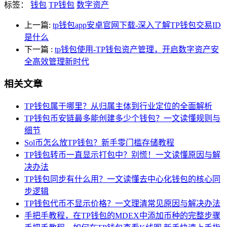
标签：
钱包
TP钱包
数字资产
上一篇:
tp钱包app安卓官网下载-深入了解TP钱包交易ID
是什么
下一篇
:
tp钱包使用-TP钱包资产管理，开启数字资产安
全高效管理新时代
相关文章
TP钱包属于哪里？从归属主体到行业定位的全面解析
TP钱包币安链最多能创建多少个钱包？一文读懂规则与
细节
Sol币怎么放TP钱包？新手零门槛存储教程
TP钱包转币一直显示打包中？别慌！一文读懂原因与解
决办法
TP钱包同步有什么用？一文读懂去中心化钱包的核心同
步逻辑
TP钱包代币不显示价格？一文理清常见原因与解决办法
手把手教程，在TP钱包的MDEX中添加币种的完整步骤