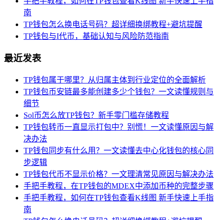
手把手教程，如何在TP钱包查看K线图 新手快速上手指
南
TP钱包怎么换电话号码？超详细换绑教程+避坑提醒
TP钱包与I代币，基础认知与风险防范指南
最近发表
TP钱包属于哪里？从归属主体到行业定位的全面解析
TP钱包币安链最多能创建多少个钱包？一文读懂规则与
细节
Sol币怎么放TP钱包？新手零门槛存储教程
TP钱包转币一直显示打包中？别慌！一文读懂原因与解
决办法
TP钱包同步有什么用？一文读懂去中心化钱包的核心同
步逻辑
TP钱包代币不显示价格？一文理清常见原因与解决办法
手把手教程，在TP钱包的MDEX中添加币种的完整步骤
手把手教程，如何在TP钱包查看K线图 新手快速上手指
南