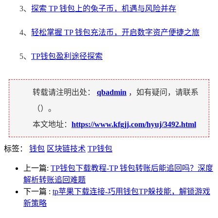
3、
探索 TP 钱包上的兔子币，机遇与风险并存
4、
轻松掌握 TP 钱包充法币，开启数字资产便捷之旅
5、
TP钱包盈利途径探索
转载请注明出处：
qbadmin
，如有疑问，请联系
（
）。
本文地址：
https://www.kfgjj.com/hyuj/3492.html
标签：
钱包
区块链技术
TP钱包
上一篇:
TP钱包下载教程-TP 钱包转账后能追回吗？深度
解析转账追回难题
下一篇
:
tp苹果下载连接-巧用钱包TP躲技能，解锁游戏
新策略