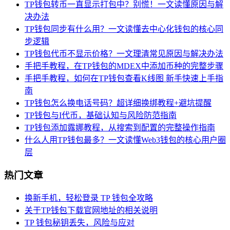
TP钱包转币一直显示打包中？别慌！一文读懂原因与解
决办法
TP钱包同步有什么用？一文读懂去中心化钱包的核心同
步逻辑
TP钱包代币不显示价格？一文理清常见原因与解决办法
手把手教程，在TP钱包的MDEX中添加币种的完整步骤
手把手教程，如何在TP钱包查看K线图 新手快速上手指
南
TP钱包怎么换电话号码？超详细换绑教程+避坑提醒
TP钱包与I代币，基础认知与风险防范指南
TP钱包添加露娜教程，从搜索到配置的完整操作指南
什么人用TP钱包最多？一文读懂Web3钱包的核心用户圈
层
热门文章
换新手机，轻松登录 TP 钱包全攻略
关于TP钱包下载官网地址的相关说明
TP 钱包秘钥丢失，风险与应对