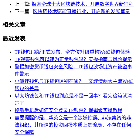
上一篇:
探索全球十大区块链技术，开启数字世界新征程
下一篇
:
区块链技术赋能直播行业，开启新的发展篇章
相关文章
最近发表
TP钱包1.9版正式发布，全方位升级重构Web3钱包体验
TP观察钱包可以转为正常钱包吗？实操指南与风险提示
警惕加密货币钱包安全风险，TP钱包波场链资产被盗事
件警示
小狐狸钱包与TP钱包区别在哪？一文理清两大主流Web3
钱包的差异
以太坊钱包和TP钱包到底是不是一回事？看完这篇就清
楚了
换新手机后如何安全登录TP钱包？保姆级实操教程
需要提醒的是，华英会是一个涉嫌传销、非法集资的非
法组织，其所谓的投资回报本质上是骗局，不存在任何
安全保障