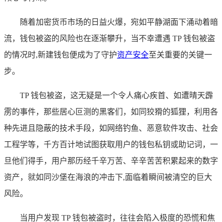
随着加密货币市场的日益火爆，宛如平静湖面下涌动着暗
流，钱包被盗的风险也在逐渐攀升，当不幸遭遇 TP 钱包被盗
的情况时,新建钱包便成为了守护
资产安全
至关重要的关键一
步。
TP 钱包被盗，这无疑是一个令人痛心疾首、如遭晴天霹
雳的事件，那些居心叵测的黑客们，如同狡猾的狐狸，利用各
种先进且隐蔽的技术手段，如网络钓鱼、恶意软件攻击、社会
工程学等，千方百计地试图获取用户的钱包私钥或助记词，一
旦他们得手，用户那历经千辛万苦、辛辛苦苦积累起来的数字
资产，就如同沙堡在海浪的冲击下,面临着瞬间被清空的巨大
风险。
当用户发现 TP 钱包被盗时，往往会陷入极度的恐慌和焦