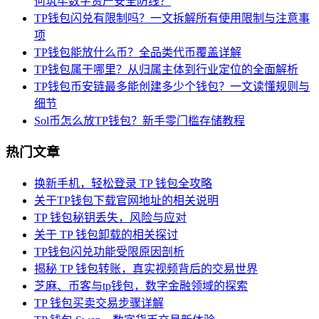
何筑牢数字资产安全防线？
TP钱包闪兑有限制吗？一文拆解所有使用限制与注意事
项
TP钱包能放什么币？全品类代币覆盖详解
TP钱包属于哪里？从归属主体到行业定位的全面解析
TP钱包币安链最多能创建多少个钱包？一文读懂规则与
细节
Sol币怎么放TP钱包？新手零门槛存储教程
热门文章
换新手机，轻松登录 TP 钱包全攻略
关于TP钱包下载官网地址的相关说明
TP 钱包秘钥丢失，风险与应对
关于 TP 钱包卸载的相关探讨
TP钱包闪兑功能受限原因剖析
揭秘 TP 钱包转账，真实视频背后的交易世界
芝麻、币客与tp钱包，数字金融领域的探索
TP 钱包买卖交易步骤详解