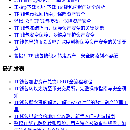
怎样解绑Tp钱包，详细步骤解析
正版tp下载地址-下载 TP 钱包闪退问题全解析
TP 钱包币找回指南，保障资产安全
轻松取消 TP 钱包授权，保障资产安全
TP 钱包冻结指南，保障资产安全的关键步骤
TP 钱包安全保障，多维度守护资产安全
TP钱包里的币会丢吗？深度剖析保障资产安全的关键要
点
警惕！TP 钱包被他人转走资产，安全防范刻不容缓
最近发表
TP钱包加密资产兑换USDT全流程教程
TP钱包转以太坊至币安交易所，完整操作指南与安全须
知
TP钱包概念深度解读，解锁Web3时代的数字资产管理工
具
TP钱包绑定合约地址全攻略，新手入门+避坑指南
警惕TP钱包跨链转账风险，用户资产被盗事件频发，如