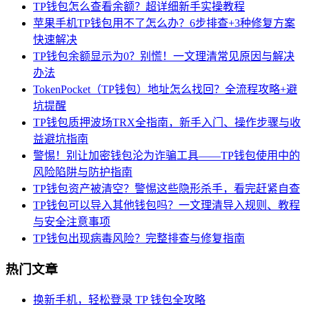
TP钱包怎么查看余额？超详细新手实操教程
苹果手机TP钱包用不了怎么办？6步排查+3种修复方案
快速解决
TP钱包余额显示为0？别慌！一文理清常见原因与解决
办法
TokenPocket（TP钱包）地址怎么找回？全流程攻略+避
坑提醒
TP钱包质押波场TRX全指南，新手入门、操作步骤与收
益避坑指南
警惕！别让加密钱包沦为诈骗工具——TP钱包使用中的
风险陷阱与防护指南
TP钱包资产被清空？警惕这些隐形杀手，看完赶紧自查
TP钱包可以导入其他钱包吗？一文理清导入规则、教程
与安全注意事项
TP钱包出现病毒风险？完整排查与修复指南
热门文章
换新手机，轻松登录 TP 钱包全攻略