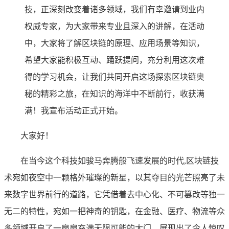
技，正深刻改变着诸多领域，我们有幸邀请到业内
权威专家，为大家带来专业且深入的讲解，在活动
中，大家将了解区块链的原理、应用场景等知识，
希望大家能积极互动、踊跃提问，充分利用这次难
得的学习机会，让我们共同开启这场探索区块链奥
秘的精彩之旅，在知识的海洋中不断前行，收获满
满！我宣布活动正式开始。
大家好！
在当今这个科技如骏马奔腾般飞速发展的时代,区块链技
术宛如夜空中一颗格外璀璨的新星，以其夺目的光芒照亮了未
来数字世界前行的道路，它凭借着去中心化、不可篡改等独一
无二的特性，宛如一把神奇的钥匙，在金融、医疗、物流等众
多领域开启了一扇扇充满无限可能的大门，展现出了令人惊叹