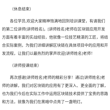
（休息结束）
各位学员,欢迎大家精神饱满地回到培训课堂，有请我们
的第二位讲师[讲师姓名]，[讲师姓名]老师在区块链应用开发
方面有着丰富的实战经验，他就像一位技艺精湛的工匠，将结
合实际案例，为我们详细讲解区块链在具体项目中的应用和开
发流程，让我们以最热烈的掌声欢迎[讲师姓名]老师！
（讲师授课结束）
再次感谢[讲师姓名]老师的精彩分享！通过[讲师姓名]老
师的讲解，我们对区块链的应用有了更深入、更全面的了解，
也为我们今后在实际工作中运用区块链技术提供了宝贵的思路
和方法，就像为我们在黑暗中点亮了一盏明灯。