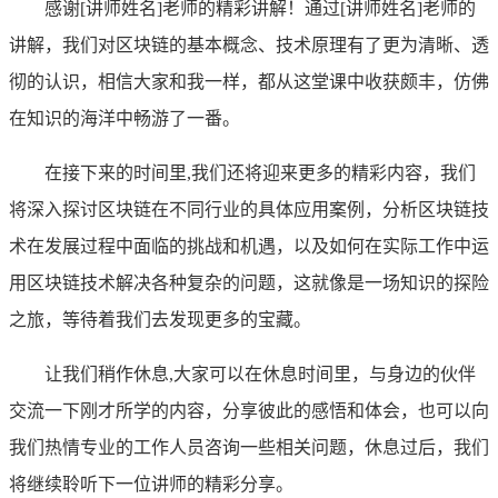
感谢[讲师姓名]老师的精彩讲解！通过[讲师姓名]老师的
讲解，我们对区块链的基本概念、技术原理有了更为清晰、透
彻的认识，相信大家和我一样，都从这堂课中收获颇丰，仿佛
在知识的海洋中畅游了一番。
在接下来的时间里,我们还将迎来更多的精彩内容，我们
将深入探讨区块链在不同行业的具体应用案例，分析区块链技
术在发展过程中面临的挑战和机遇，以及如何在实际工作中运
用区块链技术解决各种复杂的问题，这就像是一场知识的探险
之旅，等待着我们去发现更多的宝藏。
让我们稍作休息,大家可以在休息时间里，与身边的伙伴
交流一下刚才所学的内容，分享彼此的感悟和体会，也可以向
我们热情专业的工作人员咨询一些相关问题，休息过后，我们
将继续聆听下一位讲师的精彩分享。