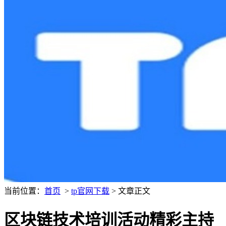
当前位置：
首页
>
tp官网下载
> 文章正文
区块链技术培训活动精彩主持