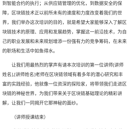
到智能合约的执行；从供应链管理的优化，到数据安全的保
障，区块链技术正以前所未有的速度和力度改变着我们的世
界，我们举办这次培训的目的，就是希望大家能够深入了解区
块链技术的原理、应用和发展趋势，掌握这一前沿技术，为自
己的职业发展和未来规划增添一份强有力的竞争筹码，在未来
的职场和生活中如鱼得水。
让我们用最热烈的掌声有请本次培训的第一位讲师[讲师
姓名],[讲师姓名]老师在区块链领域有着多年的潜心研究和丰
富的实践经验，他就像一位资深的探险家，将带领我们走进区
块链的神秘世界，为我们带来关于区块链基础理论的精彩讲
解，让我们一同揭开它那神秘的面纱。
（讲师授课结束）