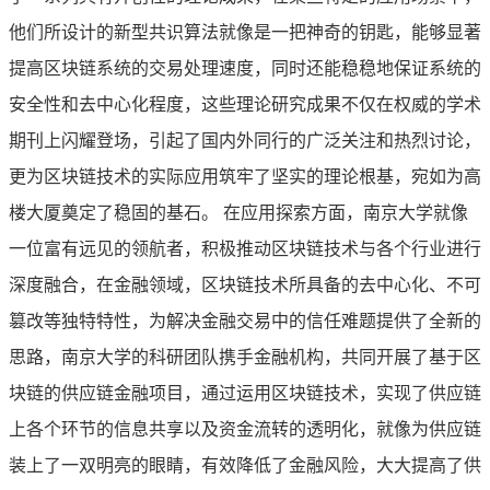
他们所设计的新型共识算法就像是一把神奇的钥匙，能够显著
提高区块链系统的交易处理速度，同时还能稳稳地保证系统的
安全性和去中心化程度，这些理论研究成果不仅在权威的学术
期刊上闪耀登场，引起了国内外同行的广泛关注和热烈讨论，
更为区块链技术的实际应用筑牢了坚实的理论根基，宛如为高
楼大厦奠定了稳固的基石。 在应用探索方面，南京大学就像
一位富有远见的领航者，积极推动区块链技术与各个行业进行
深度融合，在金融领域，区块链技术所具备的去中心化、不可
篡改等独特特性，为解决金融交易中的信任难题提供了全新的
思路，南京大学的科研团队携手金融机构，共同开展了基于区
块链的供应链金融项目，通过运用区块链技术，实现了供应链
上各个环节的信息共享以及资金流转的透明化，就像为供应链
装上了一双明亮的眼睛，有效降低了金融风险，大大提高了供