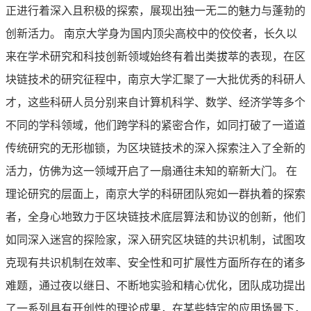
正进行着深入且积极的探索，展现出独一无二的魅力与蓬勃的
创新活力。 南京大学身为国内顶尖高校中的佼佼者，长久以
来在学术研究和科技创新领域始终有着出类拔萃的表现，在区
块链技术的研究征程中，南京大学汇聚了一大批优秀的科研人
才，这些科研人员分别来自计算机科学、数学、经济学等多个
不同的学科领域，他们跨学科的紧密合作，如同打破了一道道
传统研究的无形枷锁，为区块链技术的深入探索注入了全新的
活力，仿佛为这一领域开启了一扇通往未知的崭新大门。 在
理论研究的层面上，南京大学的科研团队宛如一群执着的探索
者，全身心地致力于区块链技术底层算法和协议的创新，他们
如同深入迷宫的探险家，深入研究区块链的共识机制，试图攻
克现有共识机制在效率、安全性和可扩展性方面所存在的诸多
难题，通过夜以继日、不断地实验和精心优化，团队成功提出
了一系列具有开创性的理论成果，在某些特定的应用场景下，