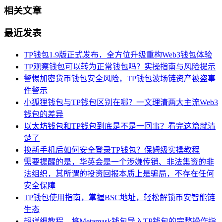
相关文章
最近发表
TP钱包1.9版正式发布，全方位升级重构Web3钱包体验
TP观察钱包可以转为正常钱包吗？实操指南与风险提示
警惕加密货币钱包安全风险，TP钱包波场链资产被盗事
件警示
小狐狸钱包与TP钱包区别在哪？一文理清两大主流Web3
钱包的差异
以太坊钱包和TP钱包到底是不是一回事？看完这篇就清
楚了
换新手机后如何安全登录TP钱包？保姆级实操教程
需要提醒的是，华英会是一个涉嫌传销、非法集资的非
法组织，其所谓的投资回报本质上是骗局，不存在任何
安全保障
TP钱包使用指南，掌握BSC地址，轻松解锁币安智能链
生态
超详细教程，将Metamask钱包导入TP钱包的完整操作指