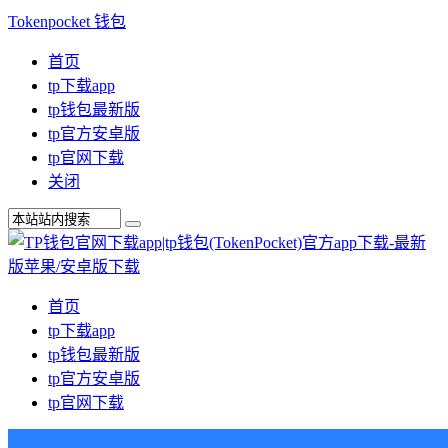
Tokenpocket 钱包
首页
tp下载app
tp钱包最新版
tp官方安卓版
tp官网下载
关闭
首页
tp下载app
tp钱包最新版
tp官方安卓版
tp官网下载