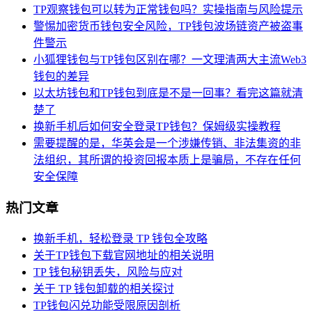
TP观察钱包可以转为正常钱包吗？实操指南与风险提示
警惕加密货币钱包安全风险，TP钱包波场链资产被盗事
件警示
小狐狸钱包与TP钱包区别在哪？一文理清两大主流Web3
钱包的差异
以太坊钱包和TP钱包到底是不是一回事？看完这篇就清
楚了
换新手机后如何安全登录TP钱包？保姆级实操教程
需要提醒的是，华英会是一个涉嫌传销、非法集资的非
法组织，其所谓的投资回报本质上是骗局，不存在任何
安全保障
热门文章
换新手机，轻松登录 TP 钱包全攻略
关于TP钱包下载官网地址的相关说明
TP 钱包秘钥丢失，风险与应对
关于 TP 钱包卸载的相关探讨
TP钱包闪兑功能受限原因剖析