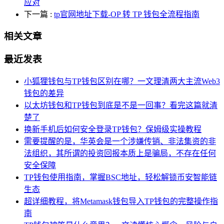
应对
下一篇
:
tp官网地址下载-OP 转 TP 钱包全流程指南
相关文章
最近发表
小狐狸钱包与TP钱包区别在哪？一文理清两大主流Web3
钱包的差异
以太坊钱包和TP钱包到底是不是一回事？看完这篇就清
楚了
换新手机后如何安全登录TP钱包？保姆级实操教程
需要提醒的是，华英会是一个涉嫌传销、非法集资的非
法组织，其所谓的投资回报本质上是骗局，不存在任何
安全保障
TP钱包使用指南，掌握BSC地址，轻松解锁币安智能链
生态
超详细教程，将Metamask钱包导入TP钱包的完整操作指
南