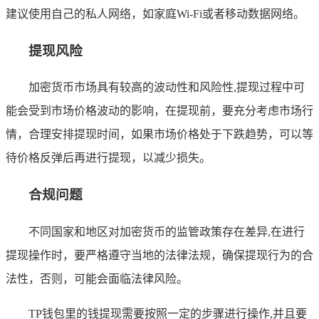
建议使用自己的私人网络，如家庭Wi-Fi或者移动数据网络。
提现风险
加密货币市场具有较高的波动性和风险性,提现过程中可
能会受到市场价格波动的影响，在提现前，要充分考虑市场行
情，合理安排提现时间，如果市场价格处于下跌趋势，可以等
待价格反弹后再进行提现，以减少损失。
合规问题
不同国家和地区对加密货币的监管政策存在差异,在进行
提现操作时，要严格遵守当地的法律法规，确保提现行为的合
法性，否则，可能会面临法律风险。
TP钱包里的钱提现需要按照一定的步骤进行操作,并且要