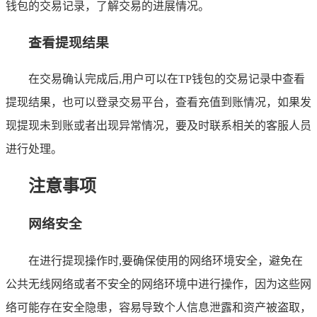
钱包的交易记录，了解交易的进展情况。
查看提现结果
在交易确认完成后,用户可以在TP钱包的交易记录中查看
提现结果，也可以登录交易平台，查看充值到账情况，如果发
现提现未到账或者出现异常情况，要及时联系相关的客服人员
进行处理。
注意事项
网络安全
在进行提现操作时,要确保使用的网络环境安全，避免在
公共无线网络或者不安全的网络环境中进行操作，因为这些网
络可能存在安全隐患，容易导致个人信息泄露和资产被盗取，