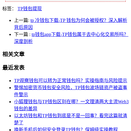
标签：
TP钱包提现
上一篇:
tp 冷钱包下载-TP 钱包为何会被授权？深入解析
背后原因
下一篇
:
tp钱包app下载-TP钱包属于去中心化交易所吗？
深度剖析
相关文章
最近发表
TP观察钱包可以转为正常钱包吗？实操指南与风险提示
警惕加密货币钱包安全风险，TP钱包波场链资产被盗事
件警示
小狐狸钱包与TP钱包区别在哪？一文理清两大主流Web3
钱包的差异
以太坊钱包和TP钱包到底是不是一回事？看完这篇就清
楚了
换新手机后如何安全登录TP钱包？保姆级实操教程