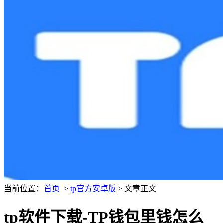
当前位置：
首页
>
tp官方安卓版
> 文章正文
tp软件下载-TP钱包里钱怎么