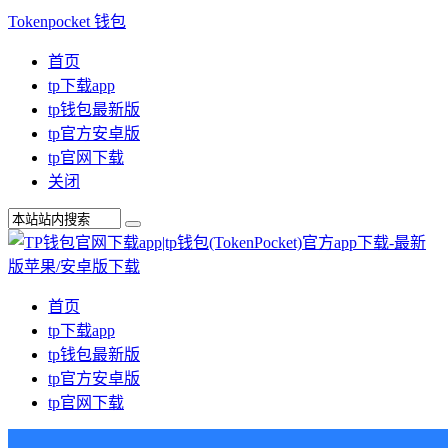
Tokenpocket 钱包
首页
tp下载app
tp钱包最新版
tp官方安卓版
tp官网下载
关闭
首页
tp下载app
tp钱包最新版
tp官方安卓版
tp官网下载