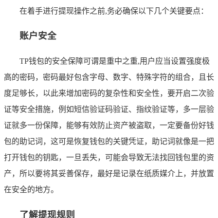
在着手进行提现操作之前,务必确保以下几个关键要点：
账户安全
TP钱包的安全保障可谓是重中之重,用户应当设置强度极
高的密码，密码最好包含字母、数字、特殊字符的组合，且长
度足够长，以此来增加密码的复杂性和安全性，要开启二次验
证等安全措施，例如短信验证码验证、指纹验证等，多一层验
证就多一份保障，能够有效防止资产被盗取，一定要备份好钱
包的助记词，这可是恢复钱包的关键凭证，助记词就像是一把
打开钱包的钥匙，一旦丢失，可能会导致无法找回钱包里的资
产，所以要将其妥善保存，最好是记录在纸质媒介上，并放置
在安全的地方。
了解提现规则