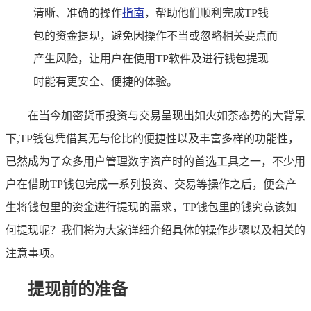
清晰、准确的操作
指南
，帮助他们顺利完成TP钱
包的资金提现，避免因操作不当或忽略相关要点而
产生风险，让用户在使用TP软件及进行钱包提现
时能有更安全、便捷的体验。
在当今加密货币投资与交易呈现出如火如荼态势的大背景
下,TP钱包凭借其无与伦比的便捷性以及丰富多样的功能性，
已然成为了众多用户管理数字资产时的首选工具之一，不少用
户在借助TP钱包完成一系列投资、交易等操作之后，便会产
生将钱包里的资金进行提现的需求，TP钱包里的钱究竟该如
何提现呢？我们将为大家详细介绍具体的操作步骤以及相关的
注意事项。
提现前的准备