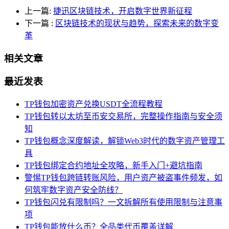
上一篇:
捷迅区块链技术，开启数字世界新征程
下一篇
:
区块链技术的现状与趋势，探索未来的数字变
革
相关文章
最近发表
TP钱包加密资产兑换USDT全流程教程
TP钱包转以太坊至币安交易所，完整操作指南与安全须
知
TP钱包概念深度解读，解锁Web3时代的数字资产管理工
具
TP钱包绑定合约地址全攻略，新手入门+避坑指南
警惕TP钱包跨链转账风险，用户资产被盗事件频发，如
何筑牢数字资产安全防线？
TP钱包闪兑有限制吗？一文拆解所有使用限制与注意事
项
TP钱包能放什么币？全品类代币覆盖详解