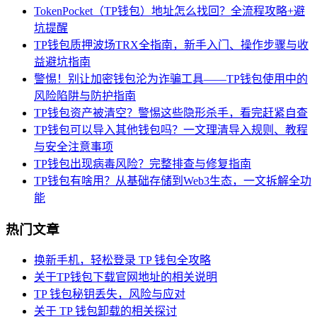
TokenPocket（TP钱包）地址怎么找回？全流程攻略+避
坑提醒
TP钱包质押波场TRX全指南，新手入门、操作步骤与收
益避坑指南
警惕！别让加密钱包沦为诈骗工具——TP钱包使用中的
风险陷阱与防护指南
TP钱包资产被清空？警惕这些隐形杀手，看完赶紧自查
TP钱包可以导入其他钱包吗？一文理清导入规则、教程
与安全注意事项
TP钱包出现病毒风险？完整排查与修复指南
TP钱包有啥用？从基础存储到Web3生态，一文拆解全功
能
热门文章
换新手机，轻松登录 TP 钱包全攻略
关于TP钱包下载官网地址的相关说明
TP 钱包秘钥丢失，风险与应对
关于 TP 钱包卸载的相关探讨