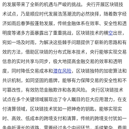
的发展带来了全新的机遇与严峻的挑战。 央行开展区块链技
术试点，乃是顺应时代发展浩荡潮流的必然抉择，随着数字经
济如雨后春笋般蓬勃发展，传统金融体系在效率、安全性和透
明度等诸多方面暴露出了重重挑战，区块链技术的横
空
出世，
宛如一场及时雨，为解决这些棘手问题提供了崭新的思路和有
效的方法，借助区块链的分布式账本技术，央行能够实现交易
信息的实时共享与同步，极大地提高金融交易的效率和透明
度，同时降低交易成本和
潜在风险
，区块链独特的加密算法和
共识机制，如同坚固的盾牌，能够有力保障交易的安全性和不
可篡改性，有效防范金融欺诈和各类风险。 央行区块链技术
试点在多个关键领域展现出了令人瞩目的巨大应用潜力，在支
付清算领域，区块链技术犹如一把神奇的钥匙，能够实现实
时、高效、低成本的跨境支付和清算，传统的跨境支付犹如一
条曲折漫长的道路，需要经过多个中间环节，手续繁杂、费用