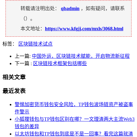
转载请注明出处：
qbadmin
，如有疑问，请联系
（
）。
本文地址：
https://www.kfgjj.com/mxls/3068.html
标签：
区块链技术试点
上一篇:
中国外运，区块链技术赋能，开启物流新征程
下一篇
:
区块链技术框架包括哪些
相关文章
最近发表
警惕加密货币钱包安全风险，TP钱包波场链资产被盗事
件警示
小狐狸钱包与TP钱包区别在哪？一文理清两大主流Web3
钱包的差异
以太坊钱包和TP钱包到底是不是一回事？看完这篇就清