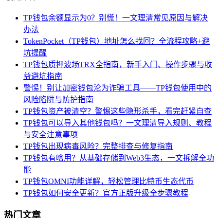
TP钱包余额显示为0？别慌！一文理清常见原因与解决
办法
TokenPocket（TP钱包）地址怎么找回？全流程攻略+避
坑提醒
TP钱包质押波场TRX全指南，新手入门、操作步骤与收
益避坑指南
警惕！别让加密钱包沦为诈骗工具——TP钱包使用中的
风险陷阱与防护指南
TP钱包资产被清空？警惕这些隐形杀手，看完赶紧自查
TP钱包可以导入其他钱包吗？一文理清导入规则、教程
与安全注意事项
TP钱包出现病毒风险？完整排查与修复指南
TP钱包有啥用？从基础存储到Web3生态，一文拆解全功
能
TP钱包OMNI功能详解，轻松管理比特币生态代币
TP钱包如何安全更新？官方正版升级全步骤教程
热门文章