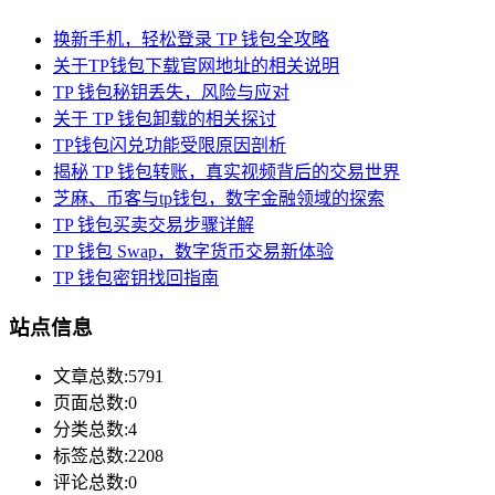
换新手机，轻松登录 TP 钱包全攻略
关于TP钱包下载官网地址的相关说明
TP 钱包秘钥丢失，风险与应对
关于 TP 钱包卸载的相关探讨
TP钱包闪兑功能受限原因剖析
揭秘 TP 钱包转账，真实视频背后的交易世界
芝麻、币客与tp钱包，数字金融领域的探索
TP 钱包买卖交易步骤详解
TP 钱包 Swap，数字货币交易新体验
TP 钱包密钥找回指南
站点信息
文章总数:5791
页面总数:0
分类总数:4
标签总数:2208
评论总数:0