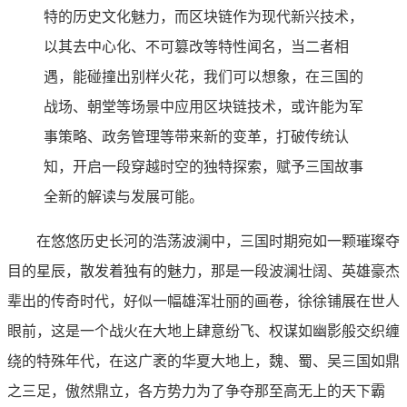
特的历史文化魅力，而区块链作为现代新兴技术，
以其去中心化、不可篡改等特性闻名，当二者相
遇，能碰撞出别样火花，我们可以想象，在三国的
战场、朝堂等场景中应用区块链技术，或许能为军
事策略、政务管理等带来新的变革，打破传统认
知，开启一段穿越时空的独特探索，赋予三国故事
全新的解读与发展可能。
在悠悠历史长河的浩荡波澜中，三国时期宛如一颗璀璨夺
目的星辰，散发着独有的魅力，那是一段波澜壮阔、英雄豪杰
辈出的传奇时代，好似一幅雄浑壮丽的画卷，徐徐铺展在世人
眼前，这是一个战火在大地上肆意纷飞、权谋如幽影般交织缠
绕的特殊年代，在这广袤的华夏大地上，魏、蜀、吴三国如鼎
之三足，傲然鼎立，各方势力为了争夺那至高无上的天下霸