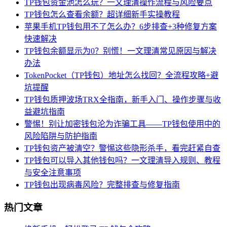
TP钱包资金池怎么玩？一文理清操作流程与风险要点
TP钱包怎么查看余额？超详细新手实操教程
苹果手机TP钱包用不了怎么办？6步排查+3种修复方案
快速解决
TP钱包余额显示为0？别慌！一文理清常见原因与解决
办法
TokenPocket（TP钱包）地址怎么找回？全流程攻略+避
坑提醒
TP钱包质押波场TRX全指南，新手入门、操作步骤与收
益避坑指南
警惕！别让加密钱包沦为诈骗工具——TP钱包使用中的
风险陷阱与防护指南
TP钱包资产被清空？警惕这些隐形杀手，看完赶紧自查
TP钱包可以导入其他钱包吗？一文理清导入规则、教程
与安全注意事项
TP钱包出现病毒风险？完整排查与修复指南
热门文章