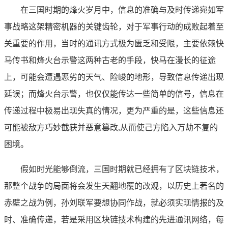
在三国时期的烽火岁月中，信息的准确与及时传递宛如军
事战略这架精密机器的关键齿轮，对于军事行动的成败起着至
关重要的作用，当时的通讯方式极为匮乏和受限，主要依赖快
马传书和烽火台示警这两种古老的手段，快马在漫长的征途
上，可能会遭遇恶劣的天气、险峻的地形，导致信息传递出现
延误；而烽火台示警，也仅仅能传达一些简单的信号，信息在
传递过程中极易出现失真的情况，更为严重的是，这些信息还
可能被敌方巧妙截获并恶意篡改,从而使己方陷入万劫不复的
困境。
假如时光能够倒流，三国时期就已经拥有了区块链技术，
那整个战争的局面将会发生天翻地覆的改观，以历史上著名的
赤壁之战为例，孙刘联军要想协同作战，就必须实现情报的及
时、准确传递，若是采用区块链技术构建的先进通讯网络，每