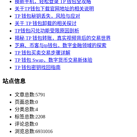
换新手机，轻松登录 TP 钱包全攻略
关于TP钱包下载官网地址的相关说明
TP 钱包秘钥丢失，风险与应对
关于 TP 钱包卸载的相关探讨
TP钱包闪兑功能受限原因剖析
揭秘 TP 钱包转账，真实视频背后的交易世界
芝麻、币客与tp钱包，数字金融领域的探索
TP 钱包买卖交易步骤详解
TP 钱包 Swap，数字货币交易新体验
TP 钱包密钥找回指南
站点信息
文章总数:5791
页面总数:0
分类总数:4
标签总数:2208
评论总数:0
浏览总数:6931016