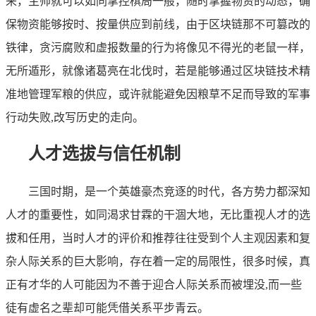
来，主帅就可以如同掌控棋局一般，随时掌握物资的动态，确
保物资能够按时、按量供应到前线，由于区块链那不可篡改的
铁律，贪污腐败和虚报数量的行为将像见不得光的老鼠一样，
无所遁形，就像诸葛亮在北伐时，若是能够通过区块链技术精
准地管理军粮的供应，或许就能避免因粮草不足而导致的军事
行动失败,改写历史的走向。
人才选拔与信任机制
三国时期，是一个英雄豪杰竞逐的时代，各方势力都深知
人才的重要性，如同渴求甘霖的干涸大地，无比重视人才的选
拔和任用，当时人才的评价和推荐往往受到个人主观因素和复
杂人际关系的巨大影响，存在着一定的局限性，很多时候，真
正有才华的人可能因为不善于迎合人际关系而被埋没,而一些
徒有虚名之辈却可能凭借关系平步青云。