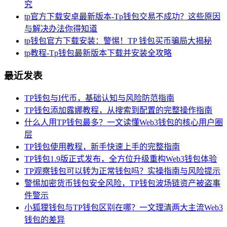
究
tp官方下载安卓最新版本-Tp钱包交易不成功？这些原因
与解决办法你得知道
tp钱包官方下载安装：警惕！TP 钱包买币骗局大揭秘
tp教程-Tp钱包最新版本下载并安装全攻略
最近发表
TP钱包与I代币，基础认知与风险防范指南
TP钱包添加露娜教程，从搜索到配置的完整操作指南
什么人用TP钱包最多？一文读懂Web3钱包的核心用户圈
层
TP钱包使用教程，新手快速上手的完整指南
TP钱包1.9版正式发布，全方位升级重构Web3钱包体验
TP观察钱包可以转为正常钱包吗？实操指南与风险提示
警惕加密货币钱包安全风险，TP钱包波场链资产被盗事
件警示
小狐狸钱包与TP钱包区别在哪？一文理清两大主流Web3
钱包的差异