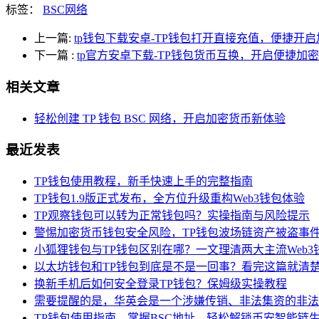
标签：
BSC网络
上一篇:
tp钱包下载安卓-TP钱包打开直接充值，便捷开
下一篇
:
tp官方安卓下载-TP钱包货币互换，开启便捷加
相关文章
轻松创建 TP 钱包 BSC 网络，开启加密货币新体验
最近发表
TP钱包使用教程，新手快速上手的完整指南
TP钱包1.9版正式发布，全方位升级重构Web3钱包体验
TP观察钱包可以转为正常钱包吗？实操指南与风险提示
警惕加密货币钱包安全风险，TP钱包波场链资产被盗事
小狐狸钱包与TP钱包区别在哪？一文理清两大主流Web3
以太坊钱包和TP钱包到底是不是一回事？看完这篇就清
换新手机后如何安全登录TP钱包？保姆级实操教程
需要提醒的是，华英会是一个涉嫌传销、非法集资的非法
TP钱包使用指南，掌握BSC地址，轻松解锁币安智能链