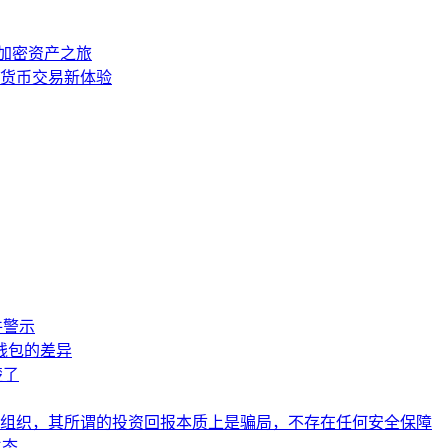
启加密资产之旅
密货币交易新体验
件警示
钱包的差异
楚了
组织，其所谓的投资回报本质上是骗局，不存在任何安全保障
生态