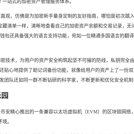
了一站式的加密资产管理服务体系。
洁而直观，仿佛是为加密新手量身定制的友好指南，哪怕是初次踏
宝藏清单一样，清晰地查看自己的加密资产余额和交易记录，无
TP 钱包还具备强大的语言支持功能，宛如一位精通多国语言的
重加密技术，为用户的资产安全构筑起坚不可摧的防线，私钥完全
包还贴心地提供了助记词备份功能，就像给用户的资产上了一份
开发团队还如同一群不断钻研的科学家，不断更新和优化安全机
乐园
 Chain），是币安精心推出的一条兼容以太坊虚拟机（EVM）的区
环境。