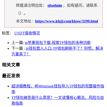
转载请注明出处：
qbadmin
，如有疑问，请联系
（
）。
本文地址：
https://www.kfgjj.com/kkow/3199.html
标签：
USDT接收情况
上一篇:
tp苹果钱包下载-探索TP钱包的多种功能
下一篇
:
tp钱包登入入口-TP钱包刷新不了？别慌，解决
方案来了！
相关文章
最近发表
超详细教程，将Metamask钱包导入TP钱包的完整操作指
南
TP钱包被签是什么意思？一文读懂核心概念、风险与自
救指南