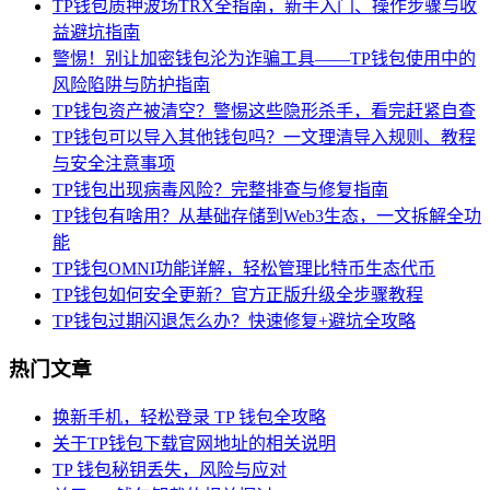
TP钱包质押波场TRX全指南，新手入门、操作步骤与收
益避坑指南
警惕！别让加密钱包沦为诈骗工具——TP钱包使用中的
风险陷阱与防护指南
TP钱包资产被清空？警惕这些隐形杀手，看完赶紧自查
TP钱包可以导入其他钱包吗？一文理清导入规则、教程
与安全注意事项
TP钱包出现病毒风险？完整排查与修复指南
TP钱包有啥用？从基础存储到Web3生态，一文拆解全功
能
TP钱包OMNI功能详解，轻松管理比特币生态代币
TP钱包如何安全更新？官方正版升级全步骤教程
TP钱包过期闪退怎么办？快速修复+避坑全攻略
热门文章
换新手机，轻松登录 TP 钱包全攻略
关于TP钱包下载官网地址的相关说明
TP 钱包秘钥丢失，风险与应对