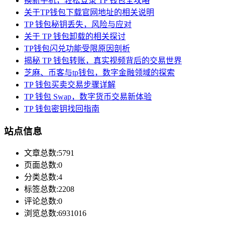
换新手机，轻松登录 TP 钱包全攻略
关于TP钱包下载官网地址的相关说明
TP 钱包秘钥丢失，风险与应对
关于 TP 钱包卸载的相关探讨
TP钱包闪兑功能受限原因剖析
揭秘 TP 钱包转账，真实视频背后的交易世界
芝麻、币客与tp钱包，数字金融领域的探索
TP 钱包买卖交易步骤详解
TP 钱包 Swap，数字货币交易新体验
TP 钱包密钥找回指南
站点信息
文章总数:5791
页面总数:0
分类总数:4
标签总数:2208
评论总数:0
浏览总数:6931016